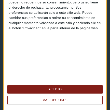
puede no requerir de su consentimiento, pero usted tiene
el derecho de rechazar tal procesamiento. Sus
Contacto
preferencias se aplicarán solo a este sitio web. Puede
cambiar sus preferencias o retirar su consentimiento en
Cómo escucharnos
cualquier momento volviendo a este sitio y haciendo clic en
el botón "Privacidad" en la parte inferior de la página web.
Política de privacidad
Aviso legal
Descarga nuestras apps
ACEPTO
MÁS OPCIONES