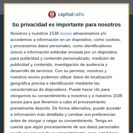
Redacción Capital Radio
Su privacidad es importante para nosotros
Nosotros y nuestros 1538
socios
almacenamos y/o
accedemos a información en un dispositivo, como cookies,
y procesamos datos personales, como identificadores
únicos e información estándar enviada por un dispositivo
Capital Radio
para publicidad y contenido personalizado, medición de
publicidad y contenido, investigación de audiencia y
Noticias
desarrollo de servicios.
Con su permiso, nosotros y
nuestros socios podemos utilizar datos de localización
Eventos
geográfica precisa e identificación mediante las
características de dispositivos. Puede hacer clic para
Consultorios
otorgarnos su consentimiento a nosotros y a nuestros 1538
socios para que llevemos a cabo el procesamiento
Programas y podcasts
previamente descrito. De forma alternativa, puede acceder
a información más detallada y cambiar sus preferencias
antes de otorgar o negar su consentimiento.
Tenga en
Contacto & Legal
cuenta que algún procesamiento de sus datos personales
puede no requerir de su consentimiento, pero usted tiene