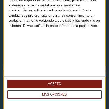
Contacto
el derecho de rechazar tal procesamiento. Sus
preferencias se aplicarán solo a este sitio web. Puede
Cómo escucharnos
cambiar sus preferencias o retirar su consentimiento en
cualquier momento volviendo a este sitio y haciendo clic en
Política de privacidad
el botón "Privacidad" en la parte inferior de la página web.
Aviso legal
Descarga nuestras apps
ACEPTO
MÁS OPCIONES