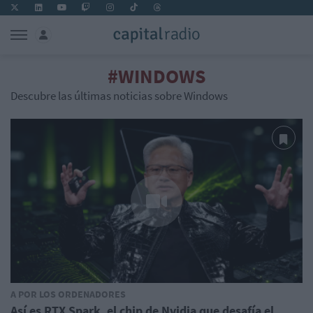
#WINDOWS
Descubre las últimas noticias sobre Windows
A POR LOS ORDENADORES
Así es RTX Spark, el chip de Nvidia que desafía el