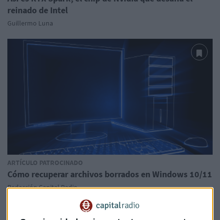
reinado de Intel
Guillermo Luna
ARTÍCULO PATROCINADO
Cómo recuperar archivos borrados en Windows 10/11
Redacción Capital Radio