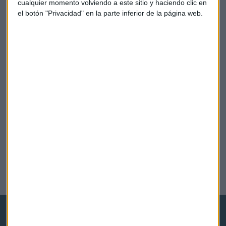
cualquier momento volviendo a este sitio y haciendo clic en
el botón "Privacidad" en la parte inferior de la página web.
EMPRESAS
Microsoft confiesa que los parches de seguridad
ralentizan Windows
Raquel Rero