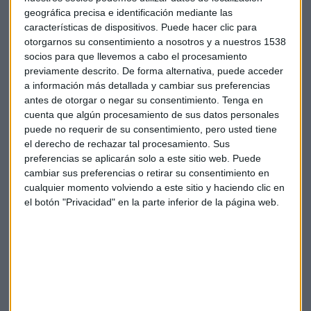
que cubren las acciones de Tesla se sitúa en 336 dólares.
geográfica precisa e identificación mediante las
características de dispositivos. Puede hacer clic para
Mercados
Tesla
JP Morgan
Automóviles
otorgarnos su consentimiento a nosotros y a nuestros 1538
socios para que llevemos a cabo el procesamiento
Elon Musk
previamente descrito. De forma alternativa, puede acceder
a información más detallada y cambiar sus preferencias
antes de otorgar o negar su consentimiento.
Tenga en
cuenta que algún procesamiento de sus datos personales
puede no requerir de su consentimiento, pero usted tiene
el derecho de rechazar tal procesamiento. Sus
preferencias se aplicarán solo a este sitio web. Puede
cambiar sus preferencias o retirar su consentimiento en
Suscríbete a nuestros boletines
cualquier momento volviendo a este sitio y haciendo clic en
Te enviaremos las noticias más importantes del día
el botón "Privacidad" en la parte inferior de la página web.