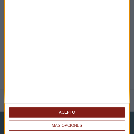
EN DIRECTO
@CAPITALRADIOB
NOTICIAS RELACIONADAS
ACEPTO
MÁS OPCIONES