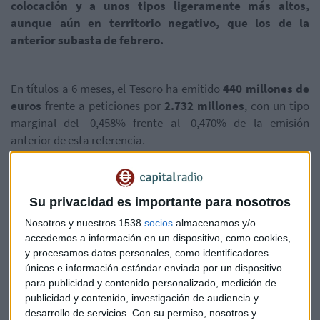
colocación y a unos tipos ligeramente más altos,
aunque aún en territorio negativo, que los de la
anterior subasta de febrero.
En títulos a 6 meses, el Tesoro ha emitido
440 millones de
euros
frente a peticiones por
2.732 millones
, con un tipo
marginal del -0,458% frente al -0,470% de la emisión
anterior de esta referencia.
En Letras a 12 meses, se han adjudicado 4.483 millones de
Su privacidad es importante para nosotros
euros frente a peticiones por 6.149 millones,
con un tipo
marginal del -0,391%
, frente al
-0,415% de la emisión
Nosotros y nuestros 1538
socios
almacenamos y/o
del mes pasado.
accedemos a información en un dispositivo, como cookies,
y procesamos datos personales, como identificadores
únicos e información estándar enviada por un dispositivo
para publicidad y contenido personalizado, medición de
El objetivo era colocar entre 4.500 y 5.500 millones de euros.
publicidad y contenido, investigación de audiencia y
desarrollo de servicios.
Con su permiso, nosotros y