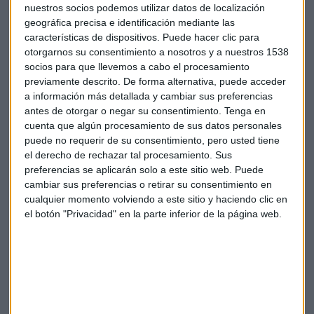
nuestros socios podemos utilizar datos de localización
En el mercado de deuda, la rentabilidad de la deuda
geográfica precisa e identificación mediante las
española a 10 años estaba en el 1,45%, mientras que la
características de dispositivos. Puede hacer clic para
prima de riesgo frente a la deuda alemana referencia se
otorgarnos su consentimiento a nosotros y a nuestros 1538
situaba en 80 puntos básicos.
socios para que llevemos a cabo el procesamiento
previamente descrito. De forma alternativa, puede acceder
a información más detallada y cambiar sus preferencias
Tesoro Público
Subasta
antes de otorgar o negar su consentimiento.
Tenga en
cuenta que algún procesamiento de sus datos personales
puede no requerir de su consentimiento, pero usted tiene
el derecho de rechazar tal procesamiento. Sus
preferencias se aplicarán solo a este sitio web. Puede
cambiar sus preferencias o retirar su consentimiento en
cualquier momento volviendo a este sitio y haciendo clic en
Suscríbete a nuestros boletines
el botón "Privacidad" en la parte inferior de la página web.
Te enviaremos las noticias más importantes del día