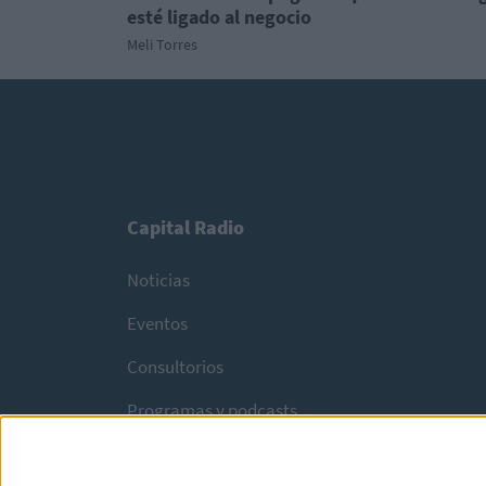
esté ligado al negocio
Meli Torres
Capital Radio
Noticias
Eventos
Consultorios
Programas y podcasts