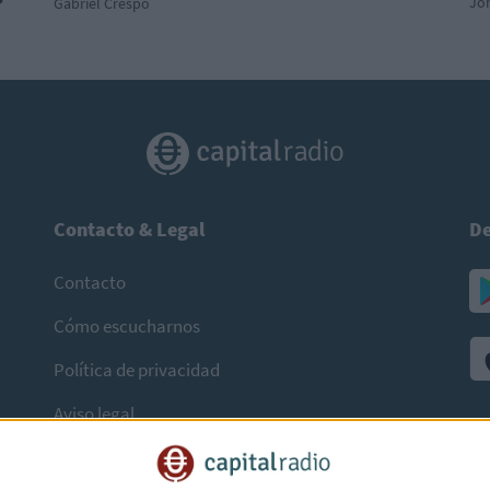
Jor
Gabriel Crespo
Contacto & Legal
De
Contacto
Cómo escucharnos
Política de privacidad
Aviso legal