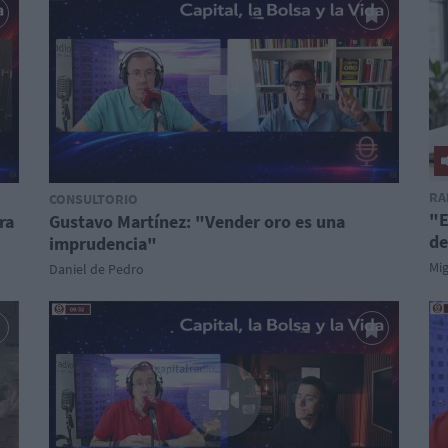
RA
CONSULTORIO
"E
ra
Gustavo Martínez: "Vender oro es una
de
imprudencia"
Mi
Daniel de Pedro