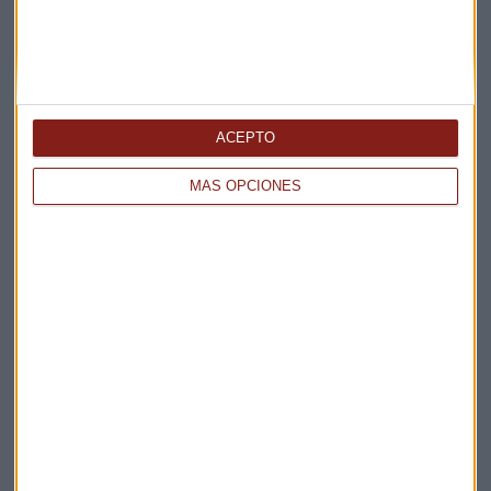
CRÉDITO Y CAUCIÓN
Nueva rebaja de las previsiones para el sector de
transporte y logística
Miguel Sanmartín
ACEPTO
MÁS OPCIONES
COPA DEL MUNDO 2026
El "Messi" de la economía argentina: el yacimiento