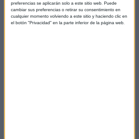
Un billón en capex para la IA, ¿Quién será el ganador?
preferencias se aplicarán solo a este sitio web. Puede
Miguel Sanmartín
cambiar sus preferencias o retirar su consentimiento en
cualquier momento volviendo a este sitio y haciendo clic en
el botón "Privacidad" en la parte inferior de la página web.
CRÉDITO Y CAUCIÓN
Las empresas se preparan para el impacto de El Niño
en su actividad
Miguel Sanmartín