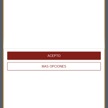
ENTREVISTA CAPITAL
"No habrá un acuerdo entre EEUU e Irán a corto
plazo"
ACEPTO
Miguel Sanmartín
MÁS OPCIONES