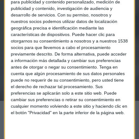
para publicidad y contenido personalizado, medición de
publicidad y contenido, investigación de audiencia y
desarrollo de servicios.
Con su permiso, nosotros y
nuestros socios podemos utilizar datos de localización
Elige los boletines a los que suscribirte
*
geográfica precisa e identificación mediante las
características de dispositivos. Puede hacer clic para
Apertura
otorgarnos su consentimiento a nosotros y a nuestros 1538
La Magia de la Publicidad
socios para que llevemos a cabo el procesamiento
Claves ESG
previamente descrito. De forma alternativa, puede acceder
a información más detallada y cambiar sus preferencias
antes de otorgar o negar su consentimiento.
Tenga en
Acepto la
política de privacidad
. *
cuenta que algún procesamiento de sus datos personales
puede no requerir de su consentimiento, pero usted tiene
¡Suscribirme!
el derecho de rechazar tal procesamiento. Sus
preferencias se aplicarán solo a este sitio web. Puede
cambiar sus preferencias o retirar su consentimiento en
cualquier momento volviendo a este sitio y haciendo clic en
el botón "Privacidad" en la parte inferior de la página web.