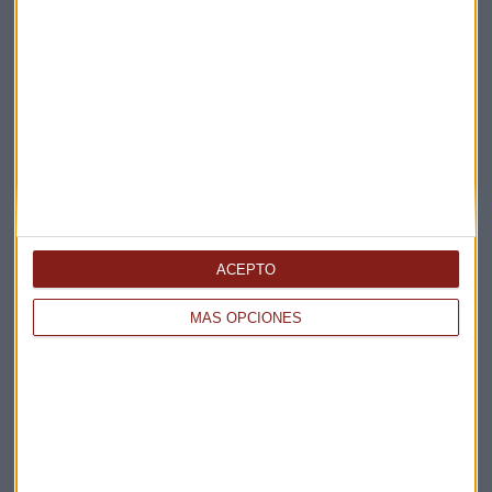
ENTREVISTA CAPITAL
"No habrá un acuerdo entre EEUU e Irán a corto
plazo"
ACEPTO
Miguel Sanmartín
MÁS OPCIONES