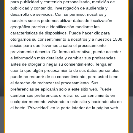
para publicidad y contenido personalizado, medición de
publicidad y contenido, investigación de audiencia y
desarrollo de servicios.
Con su permiso, nosotros y
nuestros socios podemos utilizar datos de localización
Elige los boletines a los que suscribirte
*
geográfica precisa e identificación mediante las
características de dispositivos. Puede hacer clic para
Apertura
otorgarnos su consentimiento a nosotros y a nuestros 1538
La Magia de la Publicidad
socios para que llevemos a cabo el procesamiento
Claves ESG
previamente descrito. De forma alternativa, puede acceder
a información más detallada y cambiar sus preferencias
antes de otorgar o negar su consentimiento.
Tenga en
Acepto la
política de privacidad
. *
cuenta que algún procesamiento de sus datos personales
puede no requerir de su consentimiento, pero usted tiene
¡Suscribirme!
el derecho de rechazar tal procesamiento. Sus
preferencias se aplicarán solo a este sitio web. Puede
cambiar sus preferencias o retirar su consentimiento en
cualquier momento volviendo a este sitio y haciendo clic en
el botón "Privacidad" en la parte inferior de la página web.