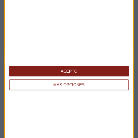
ENTREVISTA CAPITAL
"No habrá un acuerdo entre EEUU e Irán a corto
plazo"
ACEPTO
Miguel Sanmartín
MÁS OPCIONES