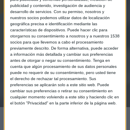
publicidad y contenido, investigación de audiencia y
desarrollo de servicios.
Con su permiso, nosotros y
nuestros socios podemos utilizar datos de localización
geográfica precisa e identificación mediante las
características de dispositivos. Puede hacer clic para
otorgarnos su consentimiento a nosotros y a nuestros 1538
Elige los boletines a los que suscribirte
*
socios para que llevemos a cabo el procesamiento
Apertura
previamente descrito. De forma alternativa, puede acceder
La Magia de la Publicidad
a información más detallada y cambiar sus preferencias
antes de otorgar o negar su consentimiento.
Tenga en
Claves ESG
cuenta que algún procesamiento de sus datos personales
puede no requerir de su consentimiento, pero usted tiene
Acepto la
política de privacidad
. *
el derecho de rechazar tal procesamiento. Sus
preferencias se aplicarán solo a este sitio web. Puede
cambiar sus preferencias o retirar su consentimiento en
¡Suscribirme!
cualquier momento volviendo a este sitio y haciendo clic en
el botón "Privacidad" en la parte inferior de la página web.