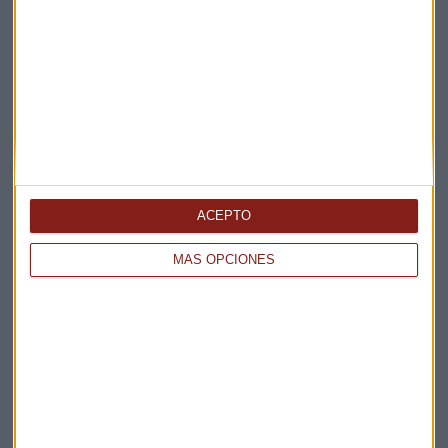
ENTREVISTA CAPITAL
¿Podrá la OPEP+ producir más barriles de petróleo?
Miguel Sanmartín
ACEPTO
MÁS OPCIONES