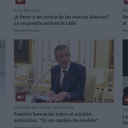
A PIE DE CALLE
PO
¿A favor o en contra de las marcas blancas?
Ib
La respuesta está en la calle
al
Yasmina Durán
Al
COLCHÓN DE CAPITAL ANTICÍCLICO
CO
Fuentes bancarias sobre el colchón
La
anticíclico: "Es un cambio de modelo"
fu
Alejandra Gómez