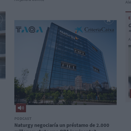
Al
E
O
"
A
PODCAST
Naturgy negociaría un préstamo de 2.000