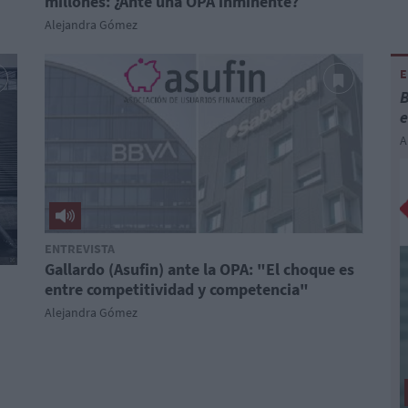
millones: ¿Ante una OPA inminente?
Alejandra Gómez
E
B
e
A
ENTREVISTA
Gallardo (Asufin) ante la OPA: "El choque es
entre competitividad y competencia"
Alejandra Gómez