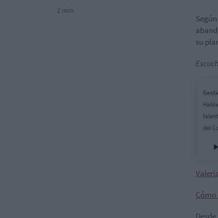
2 min
Según 
aband
su pla
Escuch
Gesti
Habla
talen
del C
Valeri
Cómo e
Desde 