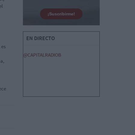
el
¡Suscribirme!
EN DIRECTO
 es
@CAPITALRADIOB
a,
ece