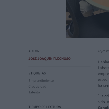
AUTOR
20/01/2
JOSÉ JOAQUÍN FLECHOSO
Habla
Labora
ETIQUETAS
empren
especi
Emprendimiento
ha cre
Creatividad
Taleñto
"La cr
sido u
TIEMPO DE LECTURA
Canal