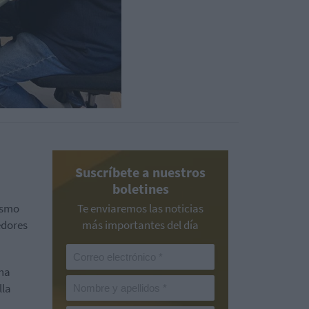
Suscríbete a nuestros
boletines
ismo
Te enviaremos las noticias
edores
más importantes del día
 ha
lla