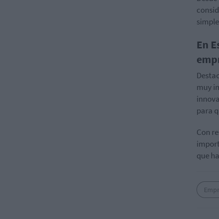
consid
simple
En E
empr
Desta
muy im
innova
para q
Con re
import
que ha
Empr