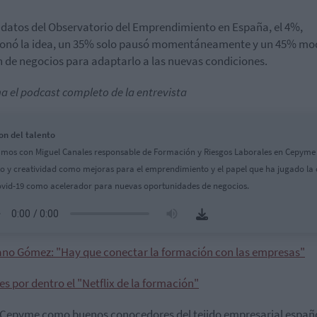
datos del Observatorio del Emprendimiento en España, el 4%,
onó la idea, un 35% solo pausó momentáneamente y un 45% mod
n de negocios para adaptarlo a las nuevas condiciones.
a el podcast completo de la entrevista
on del talento
mos con Miguel Canales responsable de Formación y Riesgos Laborales en Cepyme
to y creatividad como mejoras para el emprendimiento y el papel que ha jugado la c
ovid-19 como acelerador para nuevas oportunidades de negocios.
ano Gómez: "Hay que conectar la formación con las empresas"
s por dentro el "Netflix de la formación"
Cepyme como buenos conocedores del tejido empresarial españo