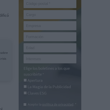
ificó
 sobre
risis
Elige los boletines a los que
suscribirte
*
Apertura
La Magia de la Publicidad
Claves ESG
Acepto la
política de privacidad
. *
l,