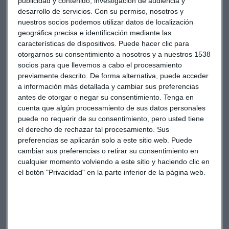
publicidad y contenido, investigación de audiencia y
montajes.
desarrollo de servicios.
Con su permiso, nosotros y
Por su parte el
candidato del partido de Lula, Fernando
nuestros socios podemos utilizar datos de localización
Haddad
, intenta agrupar el voto de todos los partidos de
geográfica precisa e identificación mediante las
izquierda. Y es que según una encuesta en una
segunda
características de dispositivos. Puede hacer clic para
vuelta ambos estarían empatados en torno a un 45 %
otorgarnos su consentimiento a nosotros y a nuestros 1538
socios para que llevemos a cabo el procesamiento
de los votos
. Por eso Haddad quiere el apoyo Laborista con
previamente descrito. De forma alternativa, puede acceder
el 12,5% y de otras dos formaciones más pero que apenas
a información más detallada y cambiar sus preferencias
suman el 3% entre ambas. También ha reclamado el voto a
antes de otorgar o negar su consentimiento.
Tenga en
los ecologistas que no han llegado al 1%.
cuenta que algún procesamiento de sus datos personales
puede no requerir de su consentimiento, pero usted tiene
Bolsa
Elecciones
Brasil
Haddad
Lula
el derecho de rechazar tal procesamiento. Sus
preferencias se aplicarán solo a este sitio web. Puede
cambiar sus preferencias o retirar su consentimiento en
cualquier momento volviendo a este sitio y haciendo clic en
el botón "Privacidad" en la parte inferior de la página web.
Suscríbete a nuestros boletines
Te enviaremos las noticias más importantes del día