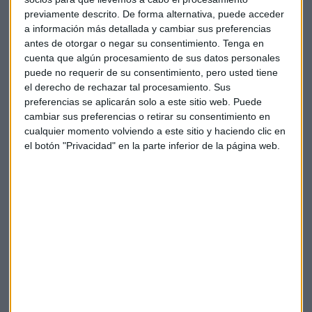
sistema
previamente descrito. De forma alternativa, puede acceder
a información más detallada y cambiar sus preferencias
Para Cinesa, sostenibilidad significa "reforzar
antes de otorgar o negar su consentimiento.
Tenga en
absolutamente todo lo que es control de c
onsumo
cuenta que algún procesamiento de sus datos personales
energético
en nuestros cines", detalla Vallés. Este control
puede no requerir de su consentimiento, pero usted tiene
el derecho de rechazar tal procesamiento. Sus
se realiza mediante "
monitorizaciones diarias
en cada
preferencias se aplicarán solo a este sitio web. Puede
uno de nuestros cines. El consumo energético se supervisa
cambiar sus preferencias o retirar su consentimiento en
24/7".
cualquier momento volviendo a este sitio y haciendo clic en
el botón "Privacidad" en la parte inferior de la página web.
El objetivo principal de la compañía es "siempre reducir el
consumo energético hasta el mínimo necesario para operar
nuestras salas de cine", pero Vallés subraya que "la
importancia sobre la concienciación a nuestros
equipos
"
es fundamental. Para ello, la empresa cuenta con
"embajadores en cada uno de nuestros cines para este
programa que nos ayudan a hacer entre todos de este
mundo un mundo mejor para Cinesa".
Inversión en tecnología verde