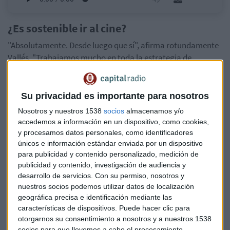
¿Es sostenible ir al cine?
"Absolutamente. Desde luego que sí", afirma rotundamente
Vallés. "Trabajamos mucho en toda la estrategia de
sostenibilidad, es una de nuestras
prioridades
, es uno de
nuestros focos más importantes y en realidad tenemos un
gran
compromiso
dentro de la empresa a
largo plazo
con
Su privacidad es importante para nosotros
nuestro entorno y también con las comunidades donde
Nosotros y nuestros 1538
socios
almacenamos y/o
nosotros operamos, no solo con el
entorno
y con el
medio
accedemos a información en un dispositivo, como cookies,
ambiente
".
y procesamos datos personales, como identificadores
únicos e información estándar enviada por un dispositivo
Según explica la directiva, la
estrategia verde
de Cinesa se
para publicidad y contenido personalizado, medición de
fundamenta principalmente en "impulsar una mejora
publicidad y contenido, investigación de audiencia y
desarrollo de servicios.
Con su permiso, nosotros y
continua integrando criterios de
eficiencia
en la toma de
nuestros socios podemos utilizar datos de localización
decisiones, en la operativa del día a día y promoviendo
geográfica precisa e identificación mediante las
sobre todo la
implicación
de todos nuestros equipos".
características de dispositivos. Puede hacer clic para
otorgarnos su consentimiento a nosotros y a nuestros 1538
Control energético 24/7: la clave del
socios para que llevemos a cabo el procesamiento