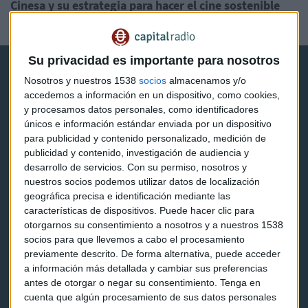
Cinesa y su estrategia para hacer el cine sostenible
Lorena Ruiz
Su privacidad es importante para nosotros
Nosotros y nuestros 1538
socios
almacenamos y/o
accedemos a información en un dispositivo, como cookies,
y procesamos datos personales, como identificadores
únicos e información estándar enviada por un dispositivo
Capital Radio
para publicidad y contenido personalizado, medición de
publicidad y contenido, investigación de audiencia y
desarrollo de servicios.
Con su permiso, nosotros y
Noticias
nuestros socios podemos utilizar datos de localización
geográfica precisa e identificación mediante las
Eventos
características de dispositivos. Puede hacer clic para
otorgarnos su consentimiento a nosotros y a nuestros 1538
Consultorios
socios para que llevemos a cabo el procesamiento
Programas y podcasts
previamente descrito. De forma alternativa, puede acceder
a información más detallada y cambiar sus preferencias
antes de otorgar o negar su consentimiento.
Tenga en
Contacto & Legal
cuenta que algún procesamiento de sus datos personales