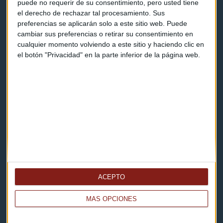
puede no requerir de su consentimiento, pero usted tiene
el derecho de rechazar tal procesamiento. Sus
Contacto
preferencias se aplicarán solo a este sitio web. Puede
cambiar sus preferencias o retirar su consentimiento en
Cómo escucharnos
cualquier momento volviendo a este sitio y haciendo clic en
el botón "Privacidad" en la parte inferior de la página web.
Política de privacidad
Aviso legal
Descarga nuestras apps
ACEPTO
MÁS OPCIONES