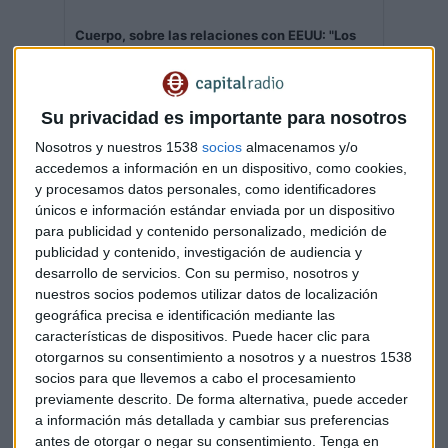
Cuerpo, sobre las relaciones con EEUU: "Los
negocios van más allá del ruido"
El volumen acumulado de inversión española en
Estados Unidos supera ya los 100.000 millones de
euros
Su privacidad es importante para nosotros
Capital Radio
/ 2026-07-02
Nosotros y nuestros 1538
socios
almacenamos y/o
accedemos a información en un dispositivo, como cookies,
y procesamos datos personales, como identificadores
únicos e información estándar enviada por un dispositivo
para publicidad y contenido personalizado, medición de
publicidad y contenido, investigación de audiencia y
desarrollo de servicios.
Con su permiso, nosotros y
nuestros socios podemos utilizar datos de localización
geográfica precisa e identificación mediante las
características de dispositivos. Puede hacer clic para
otorgarnos su consentimiento a nosotros y a nuestros 1538
España: récord de exportaciones a pesar de
socios para que llevemos a cabo el procesamiento
incertidumbre global
previamente descrito. De forma alternativa, puede acceder
La presidenta de ICEX destaca el papel clave de la
a información más detallada y cambiar sus preferencias
red exterior y que las exportaciones de servicios no
turísticos superan a las de servicios turísticos
antes de otorgar o negar su consentimiento.
Tenga en