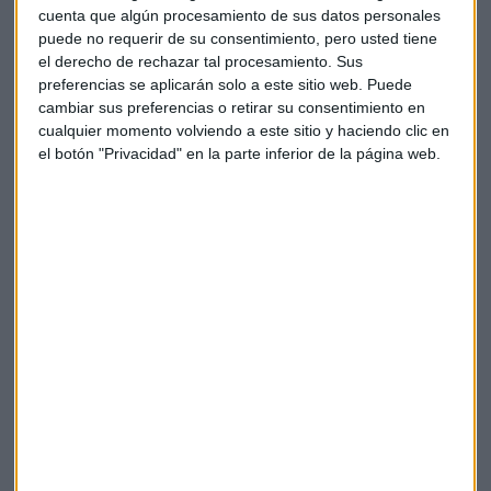
cuenta que algún procesamiento de sus datos personales
Capital Radio
/ 2026-07-02
puede no requerir de su consentimiento, pero usted tiene
el derecho de rechazar tal procesamiento. Sus
preferencias se aplicarán solo a este sitio web. Puede
cambiar sus preferencias o retirar su consentimiento en
cualquier momento volviendo a este sitio y haciendo clic en
el botón "Privacidad" en la parte inferior de la página web.
CESCE: "Sin financiación no hay
internacionalización"
Beatriz Reguero, directora del Área de Cuenta del
Estado, destaca el papel facilitador de financiación
para pymes en mercados internacionales.
Capital Radio
/ 2026-07-02