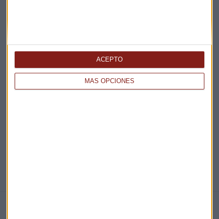
Elige los boletines a los que suscribirte
*
Apertura
La Magia de la Publicidad
Claves ESG
ACEPTO
Acepto la
política de privacidad
. *
MÁS OPCIONES
¡Suscribirme!
COMPARTE ESTE EVENTO
NOTICIAS RELACIONADAS