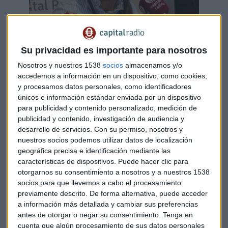
Su privacidad es importante para nosotros
Nosotros y nuestros 1538
socios
almacenamos y/o
Laure Peyranne, directora de ETF para Iberia y
accedemos a información en un dispositivo, como cookies,
Latinoamércia de INVESCO
y procesamos datos personales, como identificadores
únicos e información estándar enviada por un dispositivo
José Diego Alarcón, director general de UNIVERSE
para publicidad y contenido personalizado, medición de
ASSET
MANAGEMEN
T, reconoce que, tras años de
publicidad y contenido, investigación de audiencia y
investigación, los fondos indexados sí aportan valor. En
desarrollo de servicios.
Con su permiso, nosotros y
nuestros socios podemos utilizar datos de localización
momentos en los que el problema y la situación es
geográfica precisa e identificación mediante las
realmente complicada la mejor alternativa de invertir es a
características de dispositivos. Puede hacer clic para
través de fondos pasivos. UNIVERSE ASSET MANAGEMENT
otorgarnos su consentimiento a nosotros y a nuestros 1538
se centra en dar importancia a
carteras
centradas en este
socios para que llevemos a cabo el procesamiento
tipo de actividad a
largo plazo
, que esté muy
previamente descrito. De forma alternativa, puede acceder
diversificadas
, para poder obtener la mayor
rentabilidad
a información más detallada y cambiar sus preferencias
posible.
antes de otorgar o negar su consentimiento.
Tenga en
cuenta que algún procesamiento de sus datos personales