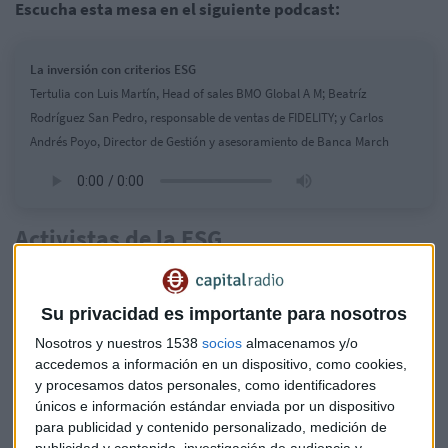
Escucha esta mesa en el siguiente podcast:
La inversión con criterios ESG
Tertulia con Luis Martín, Head of sales BMO Global A M; Beatríz
Rodríguez San Pedro, responsable de ventas de FIDELITY; y Carlos
Andrés Poyo, Director de Gestión y asesoramiento de Banca March
Activistas de la ESG
Respecto al concepto de ESG todos los invitados han
explicado en qué son "activistas". En el caso de
Fidelity
se
Su privacidad es importante para nosotros
sostiene en varios pilares: y se aseguran que todos los
equipos están perfectamente preparados y así han
Nosotros y nuestros 1538
socios
almacenamos y/o
accedemos a información en un dispositivo, como cookies,
conseguido crear su propio rating de sostenibilidad a tenor
y procesamos datos personales, como identificadores
de la influencia que tienen en ellas, otro es el diálogo activo
únicos e información estándar enviada por un dispositivo
con las empresas que financian. También destaca la
para publicidad y contenido personalizado, medición de
sostenibilidad corporativa que es la que adoptan ellos para