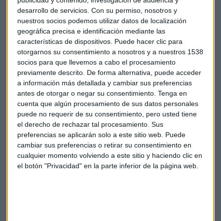
publicidad y contenido, investigación de audiencia y
demostrar que están implicados.
desarrollo de servicios.
Con su permiso, nosotros y
nuestros socios podemos utilizar datos de localización
En el caso de
Banca March
identifican dos grandes planos,
geográfica precisa e identificación mediante las
el de la propia casa esa cultura empresarial de banco
características de dispositivos. Puede hacer clic para
otorgarnos su consentimiento a nosotros y a nuestros 1538
familiar a punto de cumplir su centenario; antes de la
socios para que llevemos a cabo el procesamiento
pandemia, destaca Carlos Andrés Poyo, ya diseñaron
previamente descrito. De forma alternativa, puede acceder
productos con alto componente de sostenibilidad como uno
a información más detallada y cambiar sus preferencias
que invierte en los océanos,
Mediterranean Fund
. También
antes de otorgar o negar su consentimiento.
Tenga en
han desarrollado otro enfoque que es asociarse en 2019 con
cuenta que algún procesamiento de sus datos personales
especialistas en inversión sostenible con otras empresas
puede no requerir de su consentimiento, pero usted tiene
como Amundi o Robeco, y también Allianz GI con el que han
el derecho de rechazar tal procesamiento. Sus
preferencias se aplicarán solo a este sitio web. Puede
lanzado un producto de renta fija que tiene que ver con la
cambiar sus preferencias o retirar su consentimiento en
descarbonización.
cualquier momento volviendo a este sitio y haciendo clic en
el botón "Privacidad" en la parte inferior de la página web.
Luis Martín recuerda que
BMO
lanzó su primer fondo ético
en 1984. Considera clave saber dónde no invertir, qué
empresas no son sostenibles. Luego analizar las compañías
e incorporar valores extrafinancieros a la valoración de las
compañías. Tercero considera el actuar de forma activa e