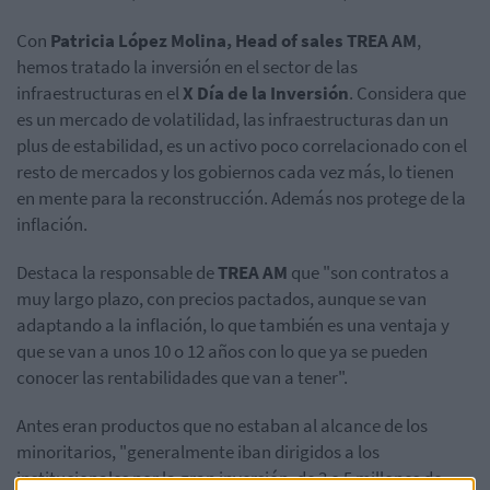
Con
Patricia López Molina, Head of sales TREA AM
,
hemos tratado la inversión en el sector de las
infraestructuras en el
X Día de la Inversión
. Considera que
es un mercado de volatilidad, las infraestructuras dan un
plus de estabilidad, es un activo poco correlacionado con el
resto de mercados y los gobiernos cada vez más, lo tienen
en mente para la reconstrucción. Además nos protege de la
inflación.
Destaca la responsable de
TREA AM
que "son contratos a
muy largo plazo, con precios pactados, aunque se van
adaptando a la inflación, lo que también es una ventaja y
que se van a unos 10 o 12 años con lo que ya se pueden
conocer las rentabilidades que van a tener".
Antes eran productos que no estaban al alcance de los
minoritarios, "generalmente iban dirigidos a los
institucionales por la gran inversión, de 3 o 5 millones de