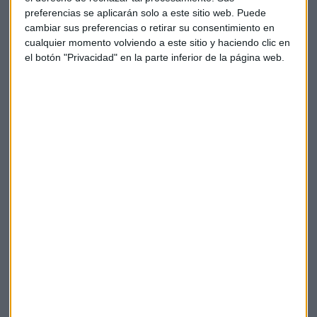
rentabilidad esperada es de entre el 7% y el 10% con lo que
preferencias se aplicarán solo a este sitio web. Puede
se supera el nivel del incremento de los precios.
cambiar sus preferencias o retirar su consentimiento en
cualquier momento volviendo a este sitio y haciendo clic en
el botón "Privacidad" en la parte inferior de la página web.
El
Trea Infraestructura
es ilíquido invierte en empresas no
cotizadas a través de estos productos y se puede conseguir
un extra de rentabilidad. La inversión sí hay que mantenerla
durante el periodo del fondo. Además destaca que invierten
en infraestructuras en todos los lugares del mundo aunque
está sobre todo centrado en Europa y en los Estados Unidos.
Infraestructuras
Fondos
Inversión