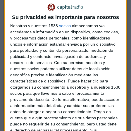
euros, que se necesitaba". Por eso han creado hace unos
años el fondo
Trea
Infraestructura
en colaboración con
Su privacidad es importante para nosotros
Mercer para los minoristas que quieran estar en ese
mercado. Esto permite a todos los minoristas acceder a
Nosotros y nuestros 1538
socios
almacenamos y/o
estos activos, lo "hemos vehiculizado" para que pueden
accedemos a información en un dispositivo, como cookies,
estar en este mercado".
y procesamos datos personales, como identificadores
únicos e información estándar enviada por un dispositivo
para publicidad y contenido personalizado, medición de
Escucha en este podcast todo lo que nos ha contado
publicidad y contenido, investigación de audiencia y
Patricia López Molina
desarrollo de servicios.
Con su permiso, nosotros y
nuestros socios podemos utilizar datos de localización
geográfica precisa e identificación mediante las
La inversión en infraestructuras
características de dispositivos. Puede hacer clic para
Patricia López Molina, Head of sales TREA AM, explica cómo pueden los
otorgarnos su consentimiento a nosotros y a nuestros 1538
minoritarios invertir en este sector
socios para que llevemos a cabo el procesamiento
previamente descrito. De forma alternativa, puede acceder
a información más detallada y cambiar sus preferencias
antes de otorgar o negar su consentimiento.
Tenga en
Ofrecen seguridad y estabilidad
cuenta que algún procesamiento de sus datos personales
puede no requerir de su consentimiento, pero usted tiene
Además
ayudan a protegerse contra la inflación
y la
el derecho de rechazar tal procesamiento. Sus