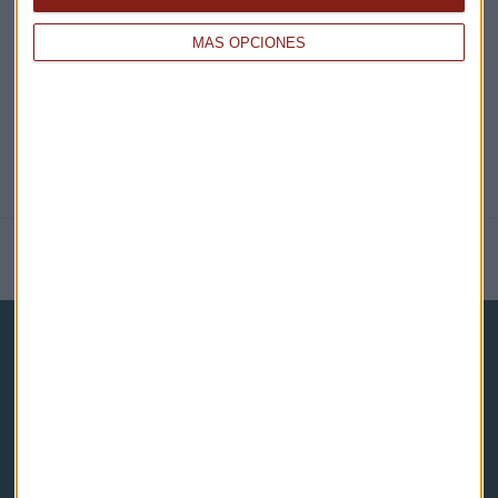
@CAPITALRADIOB
MÁS OPCIONES
NOTICIAS RELACIONADAS
Capital Radio