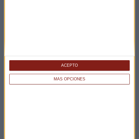
ENTREVISTA
Las apuestas secretas de un fondo que escala cuando
todos miran a la IA
Xelena Niedbala
ACEPTO
MÁS OPCIONES
FONDOS
¿Hay exceso de "complacencia" en la inflación de
EE.UU? Esto dicen desde Circular