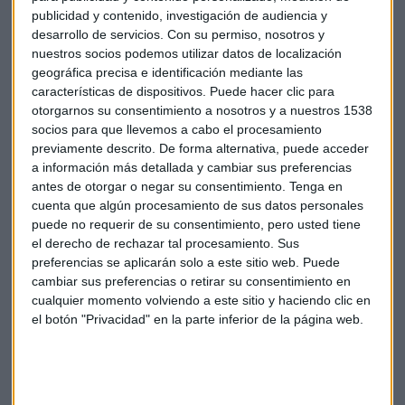
publicidad y contenido, investigación de audiencia y
desarrollo de servicios.
Con su permiso, nosotros y
CONSULTORIO DE FONDOS
nuestros socios podemos utilizar datos de localización
¿Cómo aprovechar el repunte de la inflación con
geográfica precisa e identificación mediante las
fondos de inversión?
características de dispositivos. Puede hacer clic para
Daniel de Pedro
otorgarnos su consentimiento a nosotros y a nuestros 1538
socios para que llevemos a cabo el procesamiento
previamente descrito. De forma alternativa, puede acceder
a información más detallada y cambiar sus preferencias
antes de otorgar o negar su consentimiento.
Tenga en
cuenta que algún procesamiento de sus datos personales
puede no requerir de su consentimiento, pero usted tiene
el derecho de rechazar tal procesamiento. Sus
preferencias se aplicarán solo a este sitio web. Puede
cambiar sus preferencias o retirar su consentimiento en
cualquier momento volviendo a este sitio y haciendo clic en
el botón "Privacidad" en la parte inferior de la página web.
CONSULTORIO DE FONDOS
Cómo invertir ante la "montaña rusa" en tiempos de
guerra