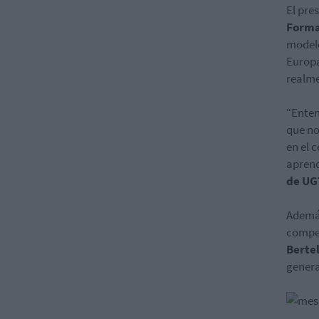
El pre
Forma
modelo
Europa
realme
“Enten
que no
en el 
aprend
de UG
Además
compet
Berte
genera