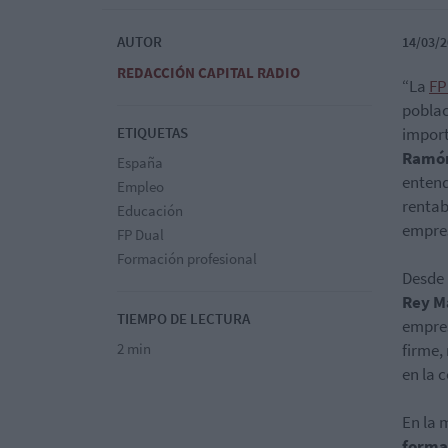
AUTOR
14/03/2
REDACCIÓN CAPITAL RADIO
“La
FP
poblac
ETIQUETAS
import
Ramón
España
entend
Empleo
rentab
Educación
empres
FP Dual
Formación profesional
Desde 
Rey M
TIEMPO DE LECTURA
empres
2 min
firme,
en la
En la 
forma