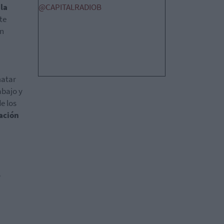
la
@CAPITALRADIOB
te
en
matar
abajo y
e los
ación
o