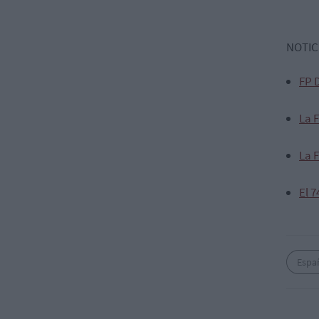
NOTIC
FP 
La 
La 
El 
Espa