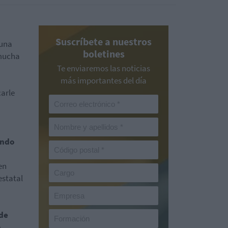
Suscríbete a nuestros
 una
boletines
 mucha
Te enviaremos las noticias
más importantes del día
carle
ando
en
estatal
 de
e