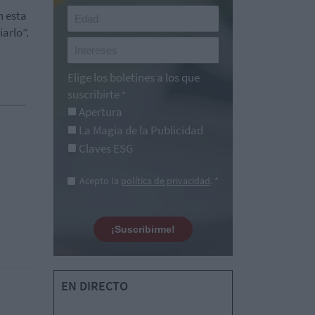
n esta
arlo”.
Elige los boletines a los que
suscribirte
*
Apertura
La Magia de la Publicidad
Claves ESG
Acepto la
política de privacidad
. *
¡Suscribirme!
EN DIRECTO