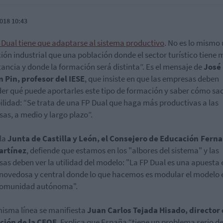
018 10:43
 Dual tiene que adaptarse al sistema productivo
. No es lo mismo
ión industrial que una población donde el sector turístico tiene
ancia y donde la formación será distinta”. Es el mensaje de
José
 Pin, profesor del IESE
, que insiste en que las empresas deben
er qué puede aportarles este tipo de formación y saber cómo sa
ilidad: “Se trata de una FP Dual que haga más productivas a las
as, a medio y largo plazo”.
la
Junta de Castilla y León, el Consejero de Educación Fern
artínez
, defiende que estamos en los "albores del sistema" y las
as deben ver la utilidad del modelo: "La FP Dual es una apuesta 
 novedosa y central donde lo que hacemos es modular el modelo 
 comunidad autónoma".
misma línea se manifiesta
Juan Carlos Tejada Hisado, director
ción de la CEOE
. Explica que España “tiene un problema serio d