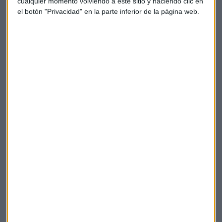
cualquier momento volviendo a este sitio y haciendo clic en
el botón "Privacidad" en la parte inferior de la página web.
FINANZAS PERSONALES
¿Te ha tocado la Lotería de Navidad? Atención a este
consejo
Xelena Niedbala