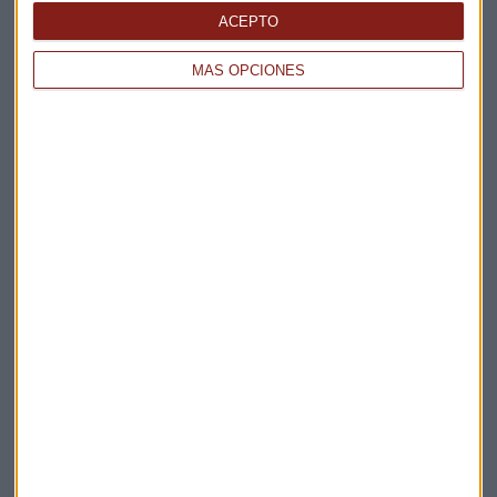
ACEPTO
MÁS OPCIONES
TRANSFORMA ESPAÑA
Los obstáculos de nuestro sistema educativo a
debate
Natalia Cristóbal