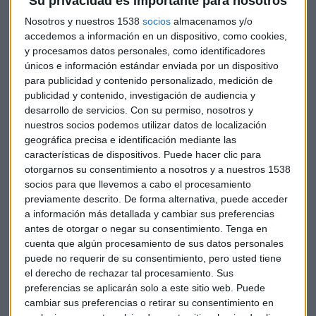
Su privacidad es importante para nosotros
Nosotros y nuestros 1538
socios
almacenamos y/o
accedemos a información en un dispositivo, como cookies,
y procesamos datos personales, como identificadores
únicos e información estándar enviada por un dispositivo
METAVERSO EN LA FRONTERA
para publicidad y contenido personalizado, medición de
Metaverso y educación: ¿Cómo serán las aulas del
publicidad y contenido, investigación de audiencia y
futuro?
desarrollo de servicios.
Con su permiso, nosotros y
Xelena Niedbala
nuestros socios podemos utilizar datos de localización
geográfica precisa e identificación mediante las
características de dispositivos. Puede hacer clic para
otorgarnos su consentimiento a nosotros y a nuestros 1538
socios para que llevemos a cabo el procesamiento
previamente descrito. De forma alternativa, puede acceder
a información más detallada y cambiar sus preferencias
antes de otorgar o negar su consentimiento.
Tenga en
cuenta que algún procesamiento de sus datos personales
puede no requerir de su consentimiento, pero usted tiene
el derecho de rechazar tal procesamiento. Sus
preferencias se aplicarán solo a este sitio web. Puede
cambiar sus preferencias o retirar su consentimiento en