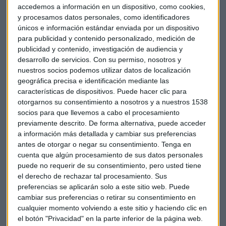
ligeramente inferior a lo esperado pero muy sólida en
accedemos a información en un dispositivo, como cookies,
comparación con otros países, “ha sufrido una pequeña
y procesamos datos personales, como identificadores
únicos e información estándar enviada por un dispositivo
disminución respecto a los anteriores pero
el poder
para publicidad y contenido personalizado, medición de
adquisitivo va a aumentar durante este año”,
matiza.
publicidad y contenido, investigación de audiencia y
desarrollo de servicios.
Con su permiso, nosotros y
Anderson cree que el país está atravesando un proceso de
nuestros socios podemos utilizar datos de localización
transición hacia una economía en fuentes de energía
geográfica precisa e identificación mediante las
sostenible, y esto ha dado lugar a una subida de los precios,
características de dispositivos. Puede hacer clic para
que poco a poco se está estabilizando.
otorgarnos su consentimiento a nosotros y a nuestros 1538
socios para que llevemos a cabo el procesamiento
Sobre las inversiones de los holandeses asegura que
“los
previamente descrito. De forma alternativa, puede acceder
bróker online como DEGIRO han hecho que los
a información más detallada y cambiar sus preferencias
antes de otorgar o negar su consentimiento.
Tenga en
mercados financieros sean más accesibles para los
cuenta que algún procesamiento de sus datos personales
particulares, y al mismo tiempo tienen más
puede no requerir de su consentimiento, pero usted tiene
responsabilidad”.
Para que aumenten el número de
el derecho de rechazar tal procesamiento. Sus
inversores, la compañía ofrece cuentas que tiene una
preferencias se aplicarán solo a este sitio web. Puede
fiscalidad beneficiosa.
cambiar sus preferencias o retirar su consentimiento en
cualquier momento volviendo a este sitio y haciendo clic en
“DEGIRO no ofrece consejos, sino que los inversores hacen
el botón "Privacidad" en la parte inferior de la página web.