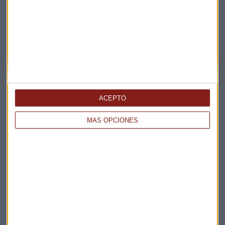
¿Por qué los bancos pierden atractivo frente a las
pymes en 2026?
Jorge de Miguel
ACEPTO
MÁS OPCIONES
SELECCIÓN DE VALORES
¿Qué tienen en común los bancos, Repsol o Stellantis?
Xelena Niedbala