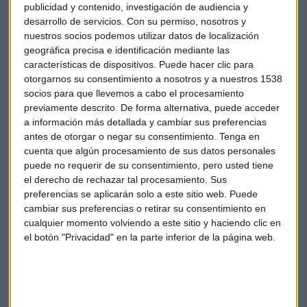
publicidad y contenido, investigación de audiencia y
desarrollo de servicios.
Con su permiso, nosotros y
nuestros socios podemos utilizar datos de localización
CONSULTORIO
geográfica precisa e identificación mediante las
Bancos y oro, en el punto de mira de Roberto Moro
características de dispositivos. Puede hacer clic para
otorgarnos su consentimiento a nosotros y a nuestros 1538
Sandra Torrecillas
socios para que llevemos a cabo el procesamiento
previamente descrito. De forma alternativa, puede acceder
a información más detallada y cambiar sus preferencias
antes de otorgar o negar su consentimiento.
Tenga en
cuenta que algún procesamiento de sus datos personales
puede no requerir de su consentimiento, pero usted tiene
el derecho de rechazar tal procesamiento. Sus
preferencias se aplicarán solo a este sitio web. Puede
cambiar sus preferencias o retirar su consentimiento en
cualquier momento volviendo a este sitio y haciendo clic en
el botón "Privacidad" en la parte inferior de la página web.
CONSULTORIO DE BOLSA
Los dos bancos que gustan a Blasco para el segundo