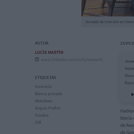
Jornada de inversión en Valen
AUTOR
23/05/2
LUCÍA MARTÍN
www.linkedin.com/in/luciamarlo
Jorna
Habla
Manue
ETIQUETAS
Bayar
Inversión
Banca privada
Aberdeen
Arquia Profim
Hablam
Fondos
Iberia
ISR
de Ase
de Ges