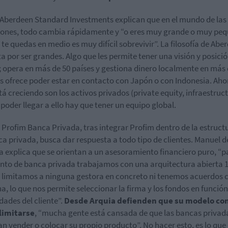
Aberdeen Standard Investments explican que en el mundo de las
iones, todo cambia rápidamente y “o eres muy grande o muy pe
i te quedas en medio es muy difícil sobrevivir”. La filosofía de Abe
a por ser grandes. Algo que les permite tener una visión y posici
; opera en más de 50 países y gestiona dinero localmente en más 
es ofrece poder estar en contacto con Japón o con Indonesia. Aho
tá creciendo son los activos privados (private equity, infraestruct
 poder llegar a ello hay que tener un equipo global.
 Profim Banca Privada, tras integrar Profim dentro de la estruct
ca privada, busca dar respuesta a todo tipo de clientes. Manuel d
 explica que se orientan a un asesoramiento financiero puro, “pa
to de banca privada trabajamos con una arquitectura abierta 
 limitamos a ninguna gestora en concreto ni tenemos acuerdos 
a, lo que nos permite seleccionar la firma y los fondos en función
dades del cliente”.
Desde Arquia defienden que su modelo con
limitarse
, “mucha gente está cansada de que las bancas privad
an vender o colocar su propio producto”. No hacer esto, es lo que