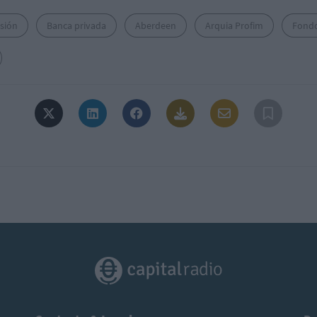
rsión
Banca privada
Aberdeen
Arquia Profim
Fond