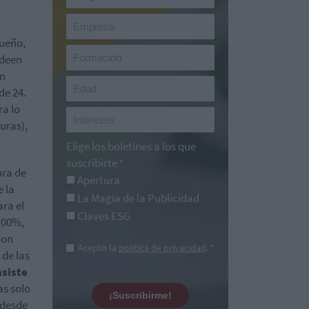
queño,
rdeen
ón
de 24.
ra lo
uras),
Elige los boletines a los que
suscribirte
*
ura de
Apertura
e la
La Magia de la Publicidad
ra el
Claves ESG
100%,
con
Acepto la
política de privacidad
. *
 de las
siste
as solo
¡Suscribirme!
 desde