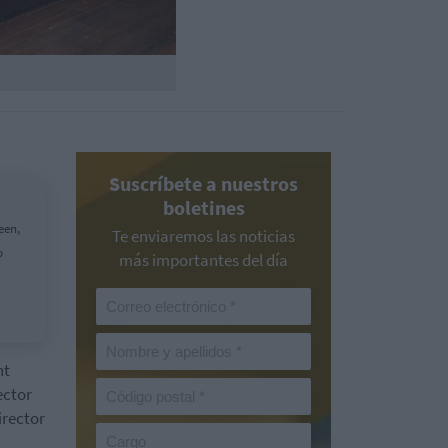
Suscríbete a nuestros
boletines
een,
Te enviaremos las noticias
p
más importantes del día
nt
ector
irector