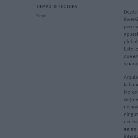
TIEMPO DE LECTURA
Desde 
3 min
invers
pero s
apuest
global
Esto l
que es
y para
Arquia
la ban
Morena
segmen
no nos
ningun
necesi
en no 
intent