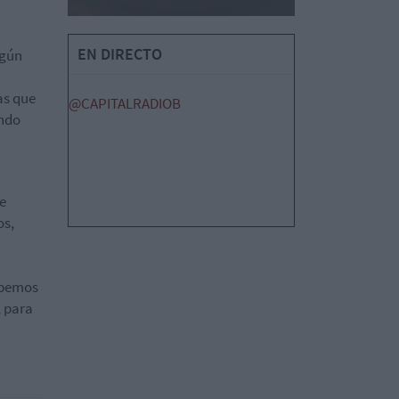
EN DIRECTO
gún
as que
@CAPITALRADIOB
endo
ne
os,
ebemos
, para