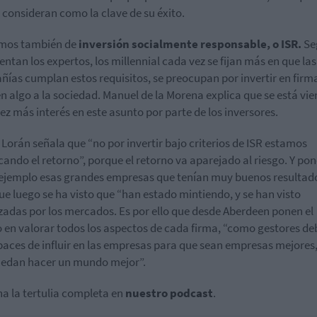
 consideran como la clave de su éxito.
mos también de
inversión socialmente responsable, o ISR.
Se
entan los expertos, los millennial cada vez se fijan más en que las
ías cumplan estos requisitos, se preocupan por invertir en firm
n algo a la sociedad. Manuel de la Morena explica que se está vi
ez más interés en este asunto por parte de los inversores.
Lorán señala que “no por invertir bajo criterios de ISR estamos
icando el retorno”, porque el retorno va aparejado al riesgo. Y po
jemplo esas grandes empresas que tenían muy buenos resultad
ue luego se ha visto que “han estado mintiendo, y se han visto
zadas por los mercados. Es por ello que desde Aberdeen ponen el
 en valorar todos los aspectos de cada firma, “como gestores d
paces de influir en las empresas para que sean empresas mejores
edan hacer un mundo mejor”.
a la tertulia completa en
nuestro podcast
.