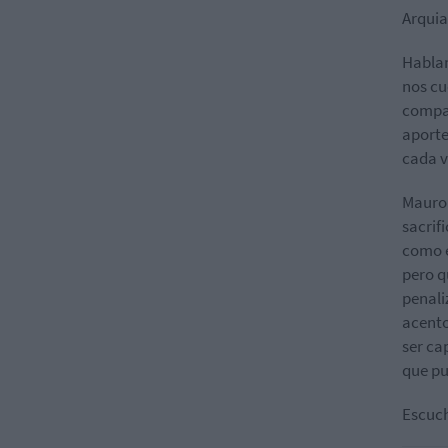
Arquia
Habla
nos cu
compañ
aporte
cada v
Mauro 
sacrif
como e
pero q
penali
acento
ser ca
que pu
Escuch