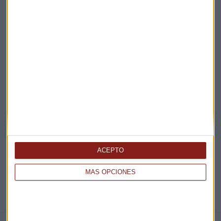
Claves ESG
Acepto la
política de privacidad
. *
¡Suscribirme!
EN DIRECTO
@CAPITALRADIOB
ACEPTO
MÁS OPCIONES