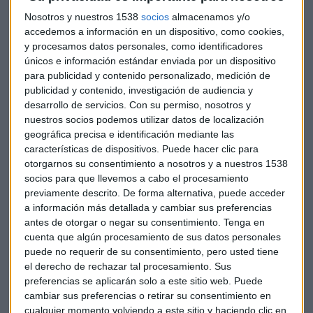
críticas al juez por parte de algunos políticos y medios de
Nosotros y nuestros 1538
socios
almacenamos y/o
comunicación. En este sentido, ha querido también “rendir
accedemos a información en un dispositivo, como cookies,
tributo a la
UCO
-Unidad Central Operativa de la Guardia
y procesamos datos personales, como identificadores
Civil- por la campaña de ataques contra ellos… Es el
únicos e información estándar enviada por un dispositivo
corazón del Estado contra el corazón del Estado” ha
para publicidad y contenido personalizado, medición de
señalado, para identificar esos ataques a la UCO.
publicidad y contenido, investigación de audiencia y
desarrollo de servicios.
Con su permiso, nosotros y
¿Existe el lawfare?
nuestros socios podemos utilizar datos de localización
geográfica precisa e identificación mediante las
En este sentido ha rechazado que todo lo que se esta
características de dispositivos. Puede hacer clic para
conociendo responda a una campaña de
lawfare
: “¿Es que
otorgarnos su consentimiento a nosotros y a nuestros 1538
alguien piensa que hay un grupo de jueces reunidos en una
socios para que llevemos a cabo el procesamiento
cueva para ir contra el poder? Es infantil pensar eso. Y sobre
previamente descrito. De forma alternativa, puede acceder
a información más detallada y cambiar sus preferencias
algunas instrucciones muy cuestionadas como las que
antes de otorgar o negar su consentimiento.
Tenga en
afectan al hermano del presidente del Gobierno,
David
cuenta que algún procesamiento de sus datos personales
Sánchez
, o a su esposa,
Begoña Gómez
, señala que “el juez
puede no requerir de su consentimiento, pero usted tiene
que investiga esta sometido a tantos controles que es muy
el derecho de rechazar tal procesamiento. Sus
difícil que pueda hacer una barbaridad sin caer en un delito
preferencias se aplicarán solo a este sitio web. Puede
de
prevaricación
”.
cambiar sus preferencias o retirar su consentimiento en
cualquier momento volviendo a este sitio y haciendo clic en