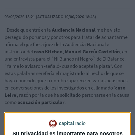
03/06/2026 18:21 (ACTUALIZADO 10/06/2026 18:43)
“Desde que entré en la
Audiencia Nacional
me he visto
perseguido porunos y por otros para tratar de achantarme”
afirma el que fuera juez de la Audiencia Nacional e
instructor del
caso Kitchen
,
Manuel García Castellón
, en
una entrevista para el `Ni Blanco ni Negro` de El Balance.
“Ya me lo avisaron -señaló- cuando acepté la plaza”. Con
estas palabras serefería el magistrado al hecho de que se
haya conocido que su nombre aparece en varias ocasiones
en conversaciones de los investigados en el llamado ‘
caso
Leire
’, razón por la que ha solicitado personarse en la causa
como
acusación particular
.
Para García-Castellón “el
juez Pedraz
es un juez muy
profesional que ha actuado en defensa de la democracia y
eso es lo que se quiere llenar defango” en referencia a las
Su privacidad es importante para nosotros