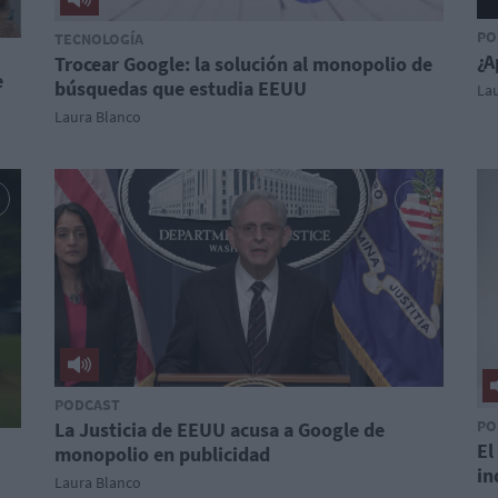
PO
TECNOLOGÍA
¿A
Trocear Google: la solución al monopolio de
e
búsquedas que estudia EEUU
La
Laura Blanco
PODCAST
PO
La Justicia de EEUU acusa a Google de
El
monopolio en publicidad
in
Laura Blanco