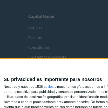
Capital Radio
Noticias
Eventos
Consultorios
Programas y podcasts
Su privacidad es importante para nosotros
Nosotros y nuestros 1538
socios
almacenamos y/o accedemos a infor
por un dispositivo para publicidad y contenido personalizado, medici
utilizar datos de localización geográfica precisa e identificación m
llevemos a cabo el procesamiento previamente descrito. De forma al
cuenta que algún procesamiento de sus datos personales puede no re