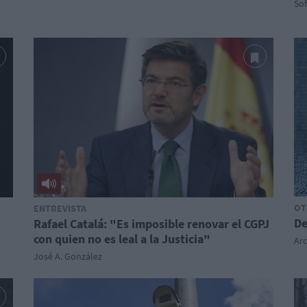
Sof
OT
ENTREVISTA
De
Rafael Catalá: "Es imposible renovar el CGPJ
con quien no es leal a la Justicia"
Ar
José A. González