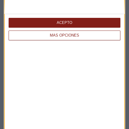
ACEPTO
MÁS OPCIONES
Elige los boletines a los que suscribirte
*
Apertura
La Magia de la Publicidad
Claves ESG
Acepto la
política de privacidad
. *