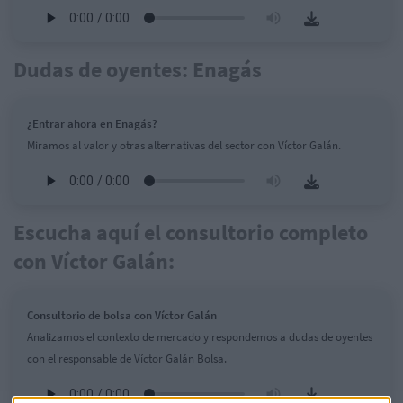
Dudas de oyentes: Enagás
¿Entrar ahora en Enagás?
Miramos al valor y otras alternativas del sector con Víctor Galán.
Escucha aquí el consultorio completo
con Víctor Galán:
Consultorio de bolsa con Víctor Galán
Analizamos el contexto de mercado y respondemos a dudas de oyentes
con el responsable de Víctor Galán Bolsa.