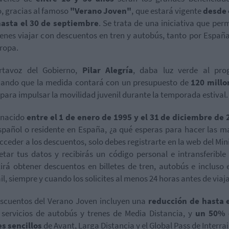
, gracias al famoso
"Verano Joven"
, que estará vigente
desde 
 hasta el 30 de septiembre
. Se trata de una iniciativa que perm
venes viajar con descuentos en tren y autobús, tanto por Espa
ropa.
rtavoz del Gobierno,
Pilar Alegría
, daba luz verde al pro
cando que la medida contará con un presupuesto de
120 millo
para impulsar la movilidad juvenil durante la temporada estival.
 nacido
entre el 1 de enero de 1995 y el 31 de diciembre de 
spañol o residente en España, ¿a qué esperas para hacer las m
cceder a los descuentos, solo debes registrarte en la web del Mini
tar tus datos y recibirás un código personal e intransferible
irá obtener descuentos en billetes de tren, autobús e incluso 
ail, siempre y cuando los solicites al menos 24 horas antes de viaja
scuentos del Verano Joven incluyen una
reducción de hasta 
 servicios de autobús y trenes de Media Distancia, y
un 50% 
es sencillos
de Avant, Larga Distancia y el Global Pass de Interrai