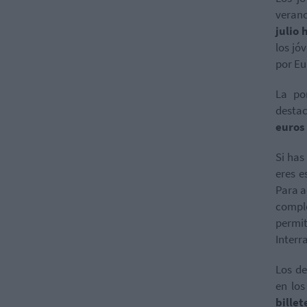
verano
julio
los jó
por Eu
La po
desta
euros
Si has
eres e
Para a
comple
permit
Interr
Los de
en los
billet