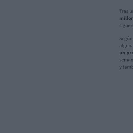
Tras u
millon
sigue 
Según 
alguna
un pr
semana
y tamb