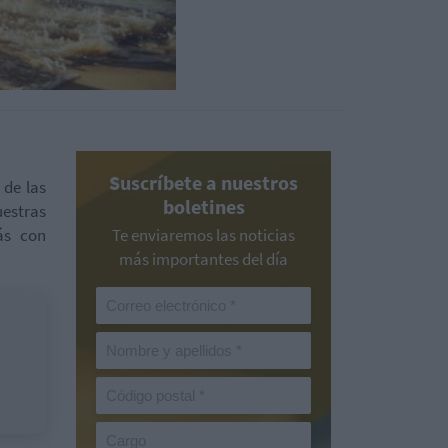
Suscríbete a nuestros
 de las
boletines
estras
ás con
Te enviaremos las noticias
más importantes del día