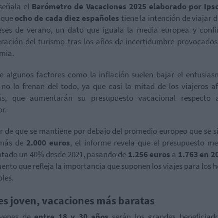
 señala el
Barómetro de Vacaciones 2025 elaborado por Ips
 que
ocho de cada diez españoles
tiene la intención de viajar 
eses de verano, un dato que iguala la media europea y confi
ración del turismo tras los años de incertidumbre provocados
mia.
 algunos factores como la inflación suelen bajar el entusia
, no lo frenan del todo, ya que casi la mitad de los viajeros a
s, que aumentarán su presupuesto vacacional respecto 
or.
r de que se mantiene por debajo del promedio europeo que se s
más de
2.000 euros
, el informe revela que el presupuesto m
tado un 40% desde 2021, pasando de
1.256 euros
a
1.763 en 2
ento que refleja la importancia que suponen los viajes para los 
les.
res joven, vacaciones más baratas
óvenes de
entre 18 y 30 años
serán los grandes beneficiado