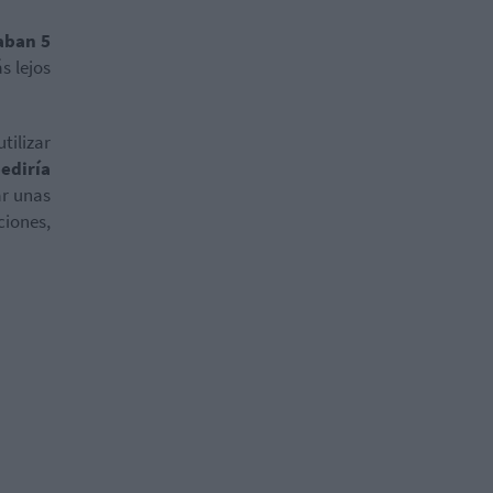
aban 5
s lejos
tilizar
ediría
ar unas
ciones,