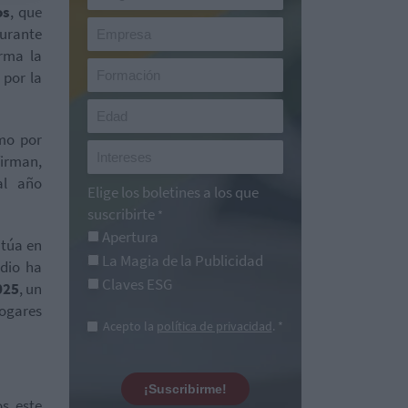
os
, que
durante
rma la
 por la
smo por
firman,
al año
Elige los boletines a los que
suscribirte
*
Apertura
itúa en
La Magia de la Publicidad
edio ha
Claves ESG
025
, un
hogares
Acepto la
política de privacidad
. *
¡Suscribirme!
s este