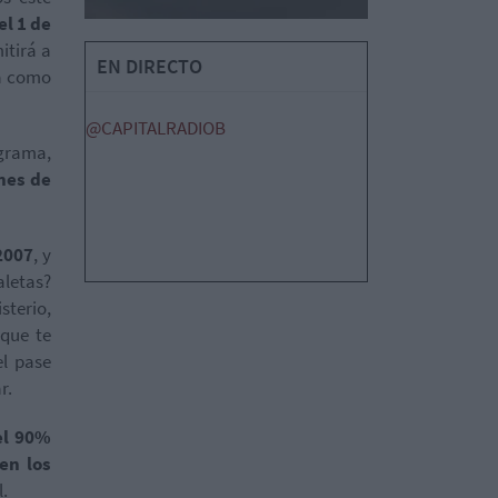
el 1 de
itirá a
EN DIRECTO
ña como
@CAPITALRADIOB
grama,
nes de
2007
, y
aletas?
sterio,
 que te
el pase
r.
el 90%
en los
l.