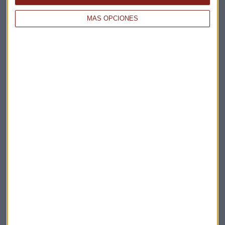
MÁS OPCIONES
Elige los boletines a los que suscribirte
*
Apertura
La Magia de la Publicidad
Claves ESG
Acepto la
política de privacidad
. *
¡Suscribirme!
EN DIRECTO