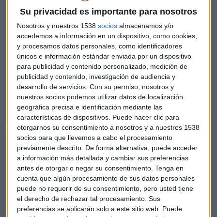
muchos piensan, esta opción
no está limitada a quienes
Su privacidad es importante para nosotros
no tienen bienes.
Nosotros y nuestros 1538
socios
almacenamos y/o
accedemos a información en un dispositivo, como cookies,
"Muchas veces se entiende que la
Ley de Segunda
y procesamos datos personales, como identificadores
Oportunidad
únicamente aplica si no tienes bienes, y por lo
únicos e información estándar enviada por un dispositivo
tanto, quien busque si puede aplicar una segunda
para publicidad y contenido personalizado, medición de
publicidad y contenido, investigación de audiencia y
oportunidad entiende que si tiene un vehículo o una
desarrollo de servicios.
Con su permiso, nosotros y
vivienda no puede hacerlo, y no es así", aclara el
nuestros socios podemos utilizar datos de localización
especialista.
geográfica precisa e identificación mediante las
características de dispositivos. Puede hacer clic para
otorgarnos su consentimiento a nosotros y a nuestros 1538
Espacio Surus
socios para que llevemos a cabo el procesamiento
En este episodio de 'Capital, la bolsa y la vida', Laura Blanco conversa
previamente descrito. De forma alternativa, puede acceder
con expertos de Surus sobre las opciones de reestructuración de deuda
a información más detallada y cambiar sus preferencias
para empresas en dificultades. Se exploran los planes de alerta
antes de otorgar o negar su consentimiento.
Tenga en
temprana, cambios en la normativa concursal, y el uso del plan de
cuenta que algún procesamiento de sus datos personales
puede no requerir de su consentimiento, pero usted tiene
pagos como mecanismo para evitar la liquidación de activos. Alicia
el derecho de rechazar tal procesamiento. Sus
Tabanera y Daniel Barrientos de Surus, junto con Íñigo Guarriarán
preferencias se aplicarán solo a este sitio web. Puede
González Río, abogado del despacho Artículo 27, explican cómo estos