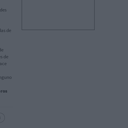
ndes
das de
de
es de
hace
inguno
ros
i