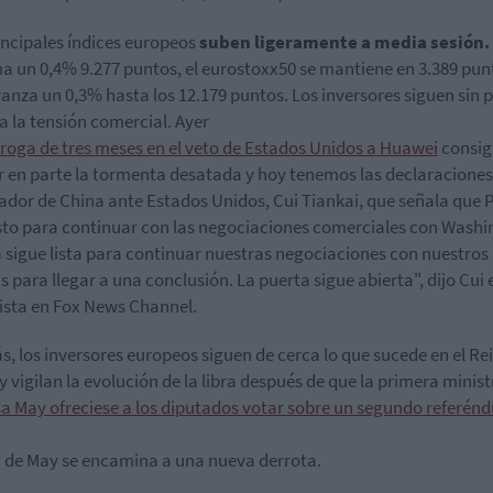
incipales índices europeos
suben ligeramente a media sesión.
a un 0,4% 9.277 puntos, el eurostoxx50 se mantiene en 3.389 punt
anza un 0,3% hasta los 12.179 puntos. Los inversores siguen sin 
ta la tensión comercial. Ayer
rroga de tres meses en el veto de Estados Unidos a Huawei
consig
 en parte la tormenta desatada y hoy tenemos las declaraciones
dor de China ante Estados Unidos, Cui Tiankai, que señala que 
isto para continuar con las negociaciones comerciales con Washi
 sigue lista para continuar nuestras negociaciones con nuestros
s para llegar a una conclusión. La puerta sigue abierta", dijo Cui
ista en Fox News Channel.
, los inversores europeos siguen de cerca lo que sucede en el Re
y vigilan la evolución de la libra después de que la primera minist
a May ofreciese a los diputados votar sobre un segundo referén
n de May se encamina a una nueva derrota.