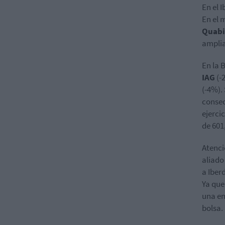
En el 
En el 
Quabi
amplia
En la 
IAG
(-
(-4%).
consec
ejerci
de 601
Atenci
aliado
a Iber
Ya que
una em
bolsa.