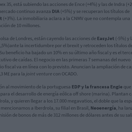
Ibex 35, está subiendo las acciones de Ence (+4%) y las de Indra (+
mercado continuo avanza
DIA
(+5%) y se recuperan los títulos de
t
(+3%). La inmobiliaria aclara a la CNMV que no contempla una
ción de 10 millones.
Bolsa de Londres, están cayendo las acciones de
EasyJet
(-5%) y 
2,5%)ante la incertidumbre por el brexit y retroceden los títulos d
 Su beneficio ha bajado un 10% en su último año fiscal y es el terc
utivo de caídas. El negocio en las primeras 7 semanas del nuevo
cio fiscal va en línea con lo previsto. Anuncian la ampliación de ca
,3 M£ para la
joint venture
con OCADO.
ón al movimiento de la portuguesa
EDP y la francesa Engie
que 
 para el desarrollo de energía eólica off shore (marina). Plantan c
drola, y quieren llegar a los 17.000 megavatios, el doble que la es
 mencionamos a Iberdrola, su filial en Brasil,
Neoenergía
, ha la
isión de bonos de más de 312 millones de dólares antes de su sal