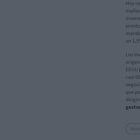
Hoy ce
mañan
invers
pronto
mandat
un 1,3
Los in
origen
EEUU p
casi 6
negoci
que pu
dirigi
gesto
Bols