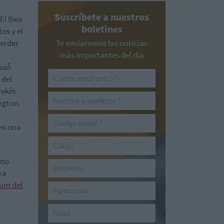
Suscríbete a nuestros
El Ibex
boletines
os y el
perder
Te enviaremos las noticias
más importantes del día
uió
 del
Pekín
ngton.
 en una
ino
ra
dum del