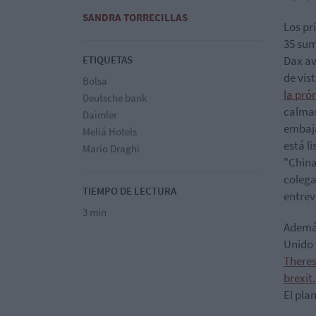
SANDRA TORRECILLAS
Los pr
35 sum
ETIQUETAS
Dax av
de vis
Bolsa
la pró
Deutsche bank
calmar
Daimler
embaja
Meliá Hotels
está l
Mario Draghi
"China
colega
TIEMPO DE LECTURA
entrev
3 min
Además
Unido 
Theres
brexit.
El pla