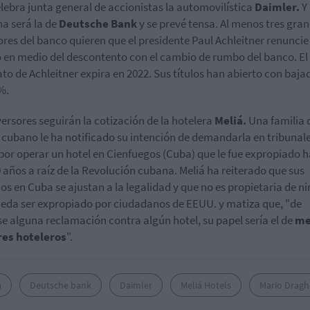
lebra junta general de accionistas la automovilística
Daimler.
Y
a será la de
Deutsche Bank
y se prevé tensa. Al menos tres gra
ores del banco quieren que el presidente Paul Achleitner renuncie
 en medio del descontento con el cambio de rumbo del banco. El
o de Achleitner expira en 2022. Sus títulos han abierto con baja
%.
versores seguirán la cotización de la hotelera
Meliá.
Una familia 
 cubano le ha notificado su intención de demandarla en tribunal
or operar un hotel en Cienfuegos (Cuba) que le fue expropiado 
0 años a raíz de la Revolución cubana. Meliá ha reiterado que sus
os en Cuba se ajustan a la legalidad y que no es propietaria de n
eda ser expropiado por ciudadanos de EEUU. y matiza que, "de
rse alguna reclamación contra algún hotel, su papel sería el de
me
res hoteleros
".
a
Deutsche bank
Daimler
Meliá Hotels
Mario Dragh