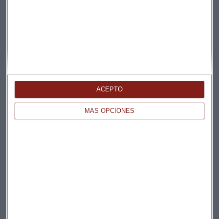
Suscríbete a nuestros boletines
Te enviaremos las noticias más importantes del día
ACEPTO
MÁS OPCIONES