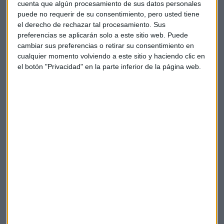
cuenta que algún procesamiento de sus datos personales
puede no requerir de su consentimiento, pero usted tiene
Un aspecto destacable es la divergencia entre el DAX y el
el derecho de rechazar tal procesamiento. Sus
Eurostoxx
. Las zonas donde el
Eurostoxx
ha intentado
preferencias se aplicarán solo a este sitio web. Puede
escapar sin el acompañamiento del DAX son claramente
cambiar sus preferencias o retirar su consentimiento en
identificables en el análisis técnico presentado.
cualquier momento volviendo a este sitio y haciendo clic en
el botón "Privacidad" en la parte inferior de la página web.
La importancia de los diferentes plazos
Mientras que en plazos largos los movimientos pueden
parecer poco significativos, Ortega advierte sobre las
consecuencias en plazos cortos. La caída desde los casi
25.600 puntos hasta los 25.500 puntos "es un bofetón como
te hayan pillado largo aquí, que te dejan seco", señala el
analista.
Similar situación ocurre en Estados Unidos, donde el
Nasdaq
ha saltado zonas clave en gráficos de 15 minutos sin
el acompañamiento del S&P 500, generando divergencias
técnicas significativas.