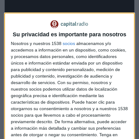
Su privacidad es importante para nosotros
Nosotros y nuestros 1538
socios
almacenamos y/o
accedemos a información en un dispositivo, como cookies,
y procesamos datos personales, como identificadores
únicos e información estándar enviada por un dispositivo
para publicidad y contenido personalizado, medición de
publicidad y contenido, investigación de audiencia y
desarrollo de servicios.
Con su permiso, nosotros y
Un DAX en lateral con soportes claros
nuestros socios podemos utilizar datos de localización
geográfica precisa e identificación mediante las
El índice alemán muestra un patrón de movimiento lateral
características de dispositivos. Puede hacer clic para
perfectamente definido en el gráfico semanal. "Estamos
otorgarnos su consentimiento a nosotros y a nuestros 1538
arriba. ¿Qué es lo que pasa? Con que estemos arriba, están
socios para que llevemos a cabo el procesamiento
pasando cosas", explica Ortega. El DAX respeta un soporte
previamente descrito. De forma alternativa, puede acceder
muy claro en la zona de los 23.000 puntos (específicamente
a información más detallada y cambiar sus preferencias
22.940), mientras consume tiempo en este rango.
antes de otorgar o negar su consentimiento.
Tenga en