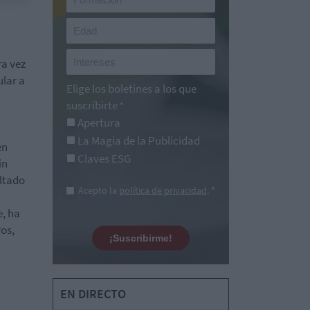
a vez
ular a
Elige los boletines a los que
suscribirte
*
Apertura
La Magia de la Publicidad
en
Claves ESG
in
ultado
Acepto la
política de privacidad
. *
e, ha
ros,
¡Suscribirme!
EN DIRECTO