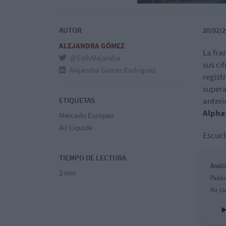
AUTOR
20/02/2
ALEJANDRA GÓMEZ
La fra
@EsthAlejandra
sus ci
Alejandra Gómez Rodríguez
regist
supera
ETIQUETAS
anteri
Alpha
Mercado Europeo
Air Liquide
Escuch
TIEMPO DE LECTURA
Análi
2 min
Pablo
Air Li