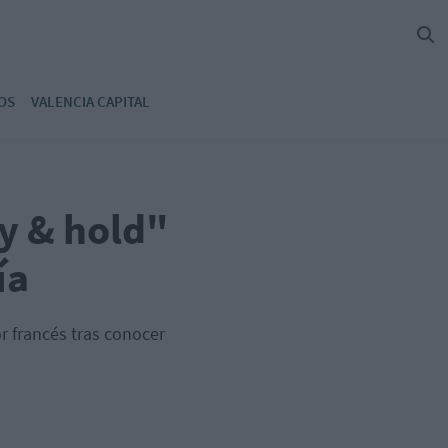
OS
VALENCIA CAPITAL
uy & hold"
ía
or francés tras conocer