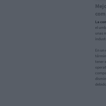
Mejo
com
La co
el umb
unas m
indust
En un 
términ
tener 
operat
compar
dismin
debido