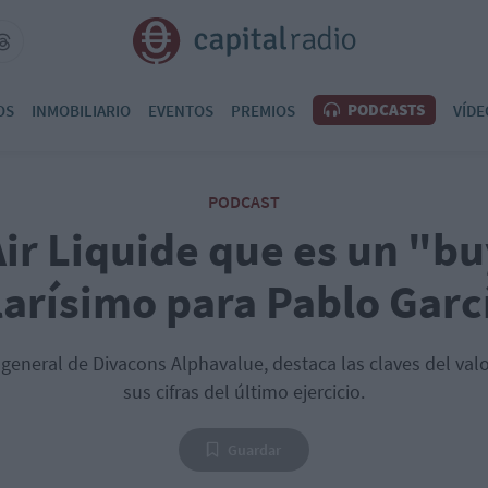
PODCASTS
OS
INMOBILIARIO
EVENTOS
PREMIOS
VÍDE
PODCAST
ir Liquide que es un "b
larísimo para Pablo Garc
 general de Divacons Alphavalue, destaca las claves del val
sus cifras del último ejercicio.
Guardar