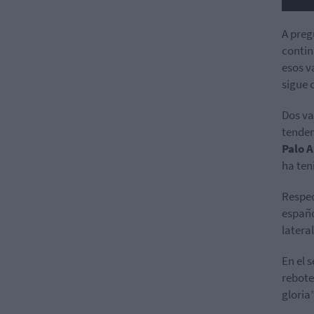
A preg
contin
esos v
sigue 
Dos va
tenden
Palo A
ha ten
Respe
españ
latera
En el s
rebote
gloria”