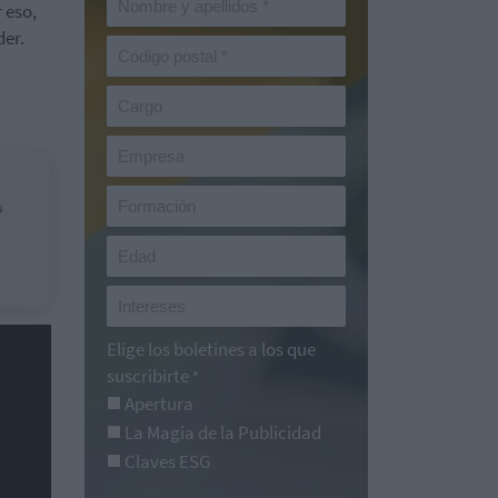
 eso,
der.
s
Elige los boletines a los que
suscribirte
*
Apertura
La Magia de la Publicidad
Claves ESG