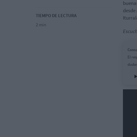
buenas
desde 
TIEMPO DE LECTURA
Iturral
2 min
Escuch
Consu
El re
dudas