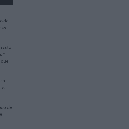
o de
nas,
n esta
. Y
” que
ica
nto
odo de
de