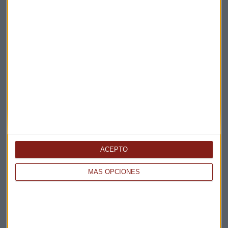
Elige los boletines a los que suscribirte
*
Apertura
La Magia de la Publicidad
Claves ESG
Acepto la
política de privacidad
. *
ACEPTO
MÁS OPCIONES
¡Suscribirme!
EN DIRECTO