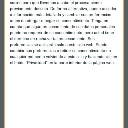
analizando los emisores en los que invierten y
con un
socios para que llevemos a cabo el procesamiento
análisis interno de la capacidad de repago
. Y siempre
previamente descrito. De forma alternativa, puede acceder
que ofrezcan rentabilidades atractivas.
a información más detallada y cambiar sus preferencias
antes de otorgar o negar su consentimiento.
Tenga en
cuenta que algún procesamiento de sus datos personales
Sobre la valoración de riesgos, desde Amiral señalan varios
puede no requerir de su consentimiento, pero usted tiene
principales. En primer lugar, se ha
descartado el riesgo de
el derecho de rechazar tal procesamiento. Sus
subida de tipos,
de momento es un riesgo que se ha
preferencias se aplicarán solo a este sitio web. Puede
quedado aparcado.
cambiar sus preferencias o retirar su consentimiento en
cualquier momento volviendo a este sitio y haciendo clic en
Otro riesgo importante era el de sufrir una
crisis de
el botón "Privacidad" en la parte inferior de la página web.
liquidez del mercado
. Esto es algo que ya se vivió en
marzo. Hay un momento en el mercado en el que solo hay
vendedores y no hay compradores. “Pero creemos que ese
riesgo ya está controlado”. Es una mejora que se ve en las
cotizaciones, de renta variable y también renta fija, gracias
a las inyecciones de los bancos centrales.
Estrategia en compañías sin 'rating'
Y toda esta estrategia de inversión de Amiral Gestion
se