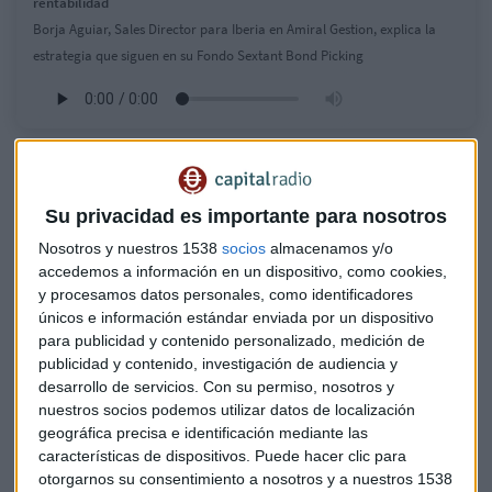
rentabilidad
Borja Aguiar, Sales Director para Iberia en Amiral Gestion, explica la
estrategia que siguen en su Fondo Sextant Bond Picking
"Hay síntomas de debilidad estructural en el mercado":
¿Se avecina un cambio de ciclo?
Walmart sigue los pasos de Amazon y lanzará un servicio
Su privacidad es importante para nosotros
de entrega por drones
Nosotros y nuestros 1538
socios
almacenamos y/o
accedemos a información en un dispositivo, como cookies,
Desde Amiral creen que sigue habiendo buenas
y procesamos datos personales, como identificadores
oportunidades
en renta fija, oportunidades a precios
únicos e información estándar enviada por un dispositivo
razonables
y con buena perspectiva de rentabilidad. Pero
para publicidad y contenido personalizado, medición de
publicidad y contenido, investigación de audiencia y
“son un poco diferenciales, contrarias a lo que hace el resto
desarrollo de servicios.
Con su permiso, nosotros y
del mercado”.
nuestros socios podemos utilizar datos de localización
geográfica precisa e identificación mediante las
Por eso desde Amiral, en ese momento el riesgo en sus
características de dispositivos. Puede hacer clic para
carteras lo están asumiendo por la parte de crédito,
otorgarnos su consentimiento a nosotros y a nuestros 1538