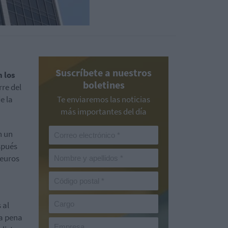
Suscríbete a nuestros
n los
boletines
rre del
e la
Te enviaremos las noticias
más importantes del día
n un
spués
 euros
 al
la pena