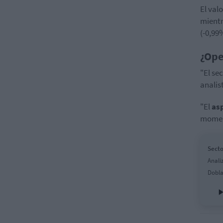
El val
mient
(-0,99
¿Ope
"El se
analis
"El
as
momen
Secto
Anali
Dobla