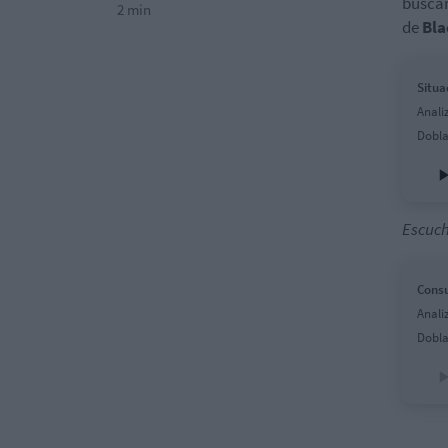
buscar
2 min
de
Bla
Situa
Anali
Dobla
Escuch
Consu
Anali
Dobla