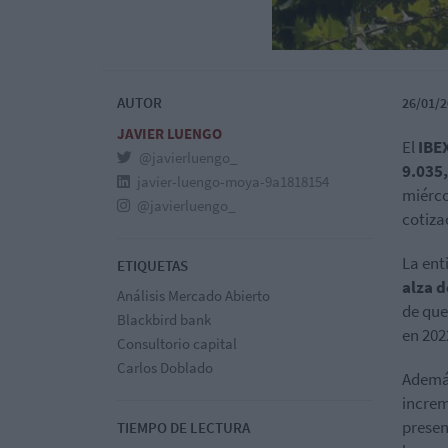
AUTOR
26/01/2
JAVIER LUENGO
El
IBEX
@javierluengo_
9.035
javier-luengo-moya-9a1818154
miérco
@javierluengo_
cotiza
La ent
ETIQUETAS
alza 
Análisis Mercado Abierto
de que
Blackbird bank
en 202
Consultorio capital
Carlos Doblado
Además
increm
presen
TIEMPO DE LECTURA