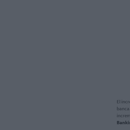
El inc
banca.
incre
Banki