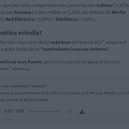
or que peor se ha comportado este jueves ha sido
Cellnex
(-1,87%
ras que
Acciona
ha descendido un 1,13%, por delante de
Merlin
%),
Red Eléctrica
(-0,96%) y
Telefónica
(-0,89%).
rativa estrella?
ctor está muy cerca de los
máximos
de hace un año", asegura el
ta quien habla de un
"sentimiento inversor externo
".
pecto es muy bueno
, pero no compraría en general en estos
tos", remarca.
r con sentimiento "extremo"
zamos el comportamiento de la bolsa en el consultorio de Mercado Abierto con Car
do, analista de Blackbird Bank