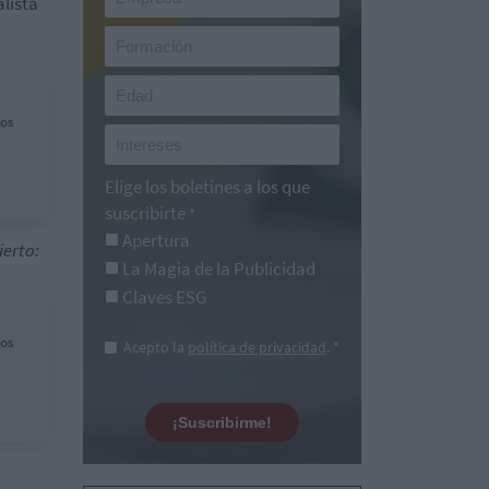
alista
los
Elige los boletines a los que
suscribirte
*
Apertura
ierto:
La Magia de la Publicidad
Claves ESG
los
Acepto la
política de privacidad
. *
¡Suscribirme!