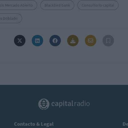
sis Mercado Abierto
Blackbird bank
Consultorio capital
os Doblado
Contacto & Legal
De