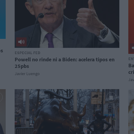
os
ESPECIAL FED
Powell no rinde ni a Biden: acelera tipos en
EN
Ba
25pbs
cr
Javier Luengo
Ja