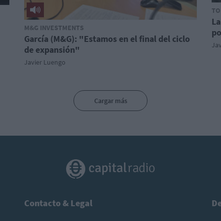
TO
La
M&G INVESTMENTS
po
García (M&G): "Estamos en el final del ciclo
Ja
de expansión"
Javier Luengo
Cargar más
Contacto & Legal
De