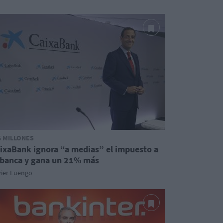
5 MILLONES
ixaBank ignora “a medias” el impuesto a
 banca y gana un 21% más
vier Luengo