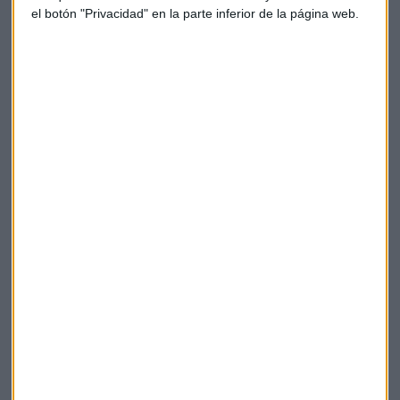
el botón "Privacidad" en la parte inferior de la página web.
Capital Radio y Banco BiG lanzan una nueva
edición de Capital Trading Race
El concurso se desarrolla en la plataforma Demo
BiGlobal Trade de Banco BiG, permitiendo a los
concursantes operar con acciones, futuros y
opciones en un entorno simulado pero realista.​
Capital Radio
/ 2025-04-23
California ya es la cuarta economía del
mundo