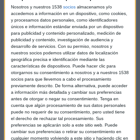
La cartera crediticia sube un 5% en un entorno macro de
Nosotros y nuestros 1538
socios
almacenamos y/o
crecimiento para la economía española.
accedemos a información en un dispositivo, como cookies,
y procesamos datos personales, como identificadores
únicos e información estándar enviada por un dispositivo
para publicidad y contenido personalizado, medición de
publicidad y contenido, investigación de audiencia y
desarrollo de servicios.
Con su permiso, nosotros y
nuestros socios podemos utilizar datos de localización
geográfica precisa e identificación mediante las
características de dispositivos. Puede hacer clic para
otorgarnos su consentimiento a nosotros y a nuestros 1538
socios para que llevemos a cabo el procesamiento
Negocio de Bankinter por áreas geográficas
previamente descrito. De forma alternativa, puede acceder
a información más detallada y cambiar sus preferencias
Bankinter cierra el trimestre con un ROE del 18,8% (frente al
antes de otorgar o negar su consentimiento.
Tenga en
17,9% de 2024), una ratio CET 1 en el 12,35% y la morosidad
cuenta que algún procesamiento de sus datos personales
en el 2,16%.
puede no requerir de su consentimiento, pero usted tiene
el derecho de rechazar tal procesamiento. Sus
preferencias se aplicarán solo a este sitio web. Puede
cambiar sus preferencias o retirar su consentimiento en
cualquier momento volviendo a este sitio y haciendo clic en