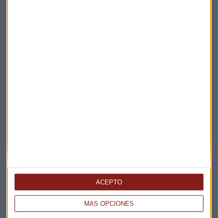
Suscríbete a nuestros boletines
Te enviaremos las noticias más importantes del día
ACEPTO
MÁS OPCIONES