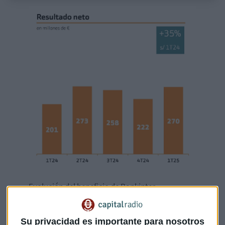
Evolución del beneficio de Bankinter
En concreto, las
comisiones
del quinto banco de España
por valor de mercado suben un 13% en el arranque de 2025.
Su privacidad es importante para nosotros