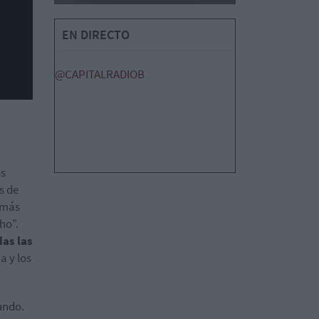
EN DIRECTO
@CAPITALRADIOB
os
s de
 más
ho".
as las
a y los
gundo.