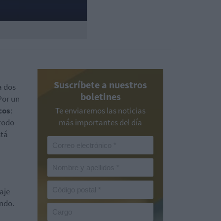
Suscríbete a nuestros
a dos
boletines
Por un
cos
:
Te enviaremos las noticias
 todo
más importantes del día
stá
aje
ando.