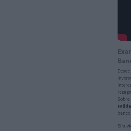
Exam
Ban
Desde 
invers
intere
rezaga
Sobre e
salida
bancos
Si tuv