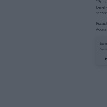
"Princ
benefi
sector
Escuch
Accion
Exame
Con M