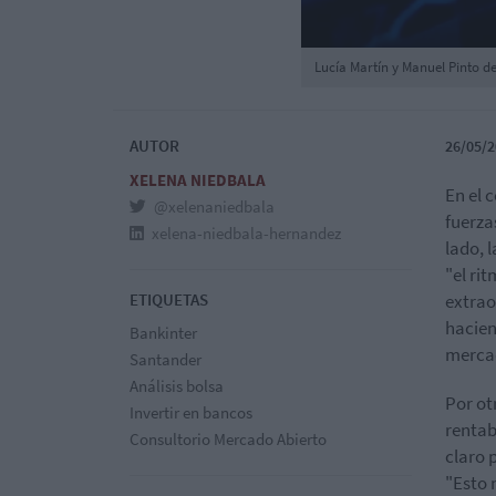
Lucía Martín y Manuel Pinto d
AUTOR
26/05/2
XELENA NIEDBALA
En el 
@xelenaniedbala
fuerza
xelena-niedbala-hernandez
lado, l
"el ri
ETIQUETAS
extrao
hacien
Bankinter
mercad
Santander
Análisis bolsa
Por ot
Invertir en bancos
rentab
Consultorio Mercado Abierto
claro 
"Esto 