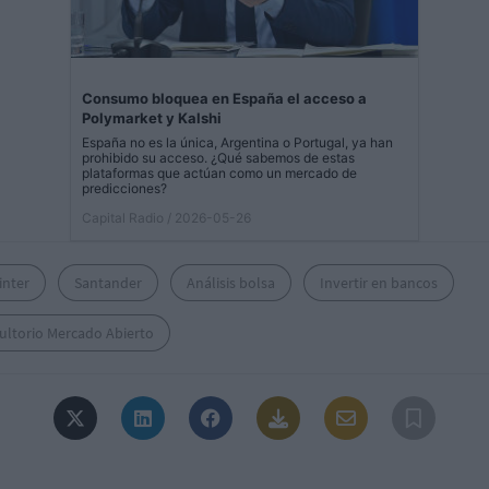
Consumo bloquea en España el acceso a
Polymarket y Kalshi
España no es la única, Argentina o Portugal, ya han
prohibido su acceso. ¿Qué sabemos de estas
plataformas que actúan como un mercado de
predicciones?
Capital Radio
/ 2026-05-26
inter
Santander
Análisis bolsa
Invertir en bancos
ultorio Mercado Abierto