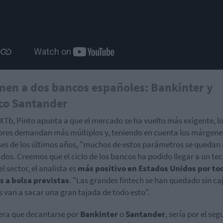
en a dos bancos españoles: Bankinter y
co Santander
XTb, Pinto apunta a que el mercado se ha vuelto más exigente, l
ores demandan más múltiplos y, teniendo en cuenta los márgene
ses de los últimos años, "muchos de estos parámetros se quedan
dos. Creemos que el ciclo de los bancos ha podido llegar a un tec
l sector, el analista es
más positivo en Estados Unidos por tod
s a bolsa previstas
. "Las grandes fintech se han quedado sin caj
 van a sacar una gran tajada de todo esto".
iera que decantarse por
Bankinter
o
Santander
, sería por el se