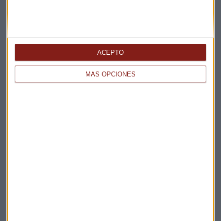
ACEPTO
MÁS OPCIONES
CONSULTORIO
¿Es momento de salir corriendo de la tecnología?
Daniel de Pedro