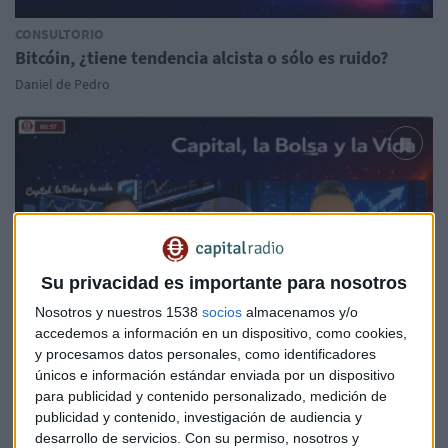
CONSULTORIO
Bitcóin, ¿tiene tendencia alcista o sólo es ruido?
Daniel de Pedro
Su privacidad es importante para nosotros
Nosotros y nuestros 1538
socios
almacenamos y/o
accedemos a información en un dispositivo, como cookies,
y procesamos datos personales, como identificadores
CONSULTORIO
únicos e información estándar enviada por un dispositivo
Un “valor fantástico” en el mercado español, para
para publicidad y contenido personalizado, medición de
Iturralde
publicidad y contenido, investigación de audiencia y
desarrollo de servicios.
Con su permiso, nosotros y
Sandra Torrecillas