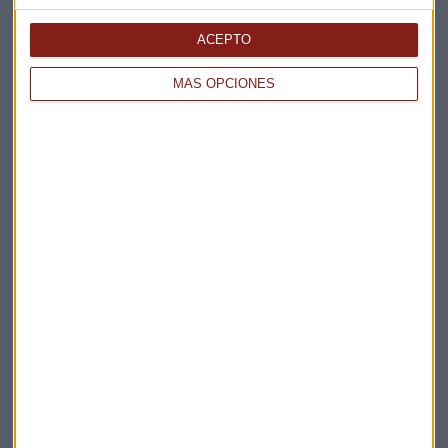
Elige los boletines a los que suscribirte
*
Apertura
ACEPTO
La Magia de la Publicidad
Claves ESG
MÁS OPCIONES
Acepto la
política de privacidad
. *
¡Suscribirme!
EN DIRECTO
@CAPITALRADIOB