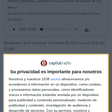
Podcast: Bankinter, ¿volverá a 8 euros en bolsa de la mano de Evo
Banco?
La cotización de Bankinter en foco tras el anuncio de integración de
Evo Banco
Bankinter cerró el primer trimestre de 2024 con un ROE del
17,4%.
La integración de EVO Banco necesita el análisis del
Ministerio de Economía. Bankinter espera que la operación
pueda culminarse en el primer semestre de 2025.
Su privacidad es importante para nosotros
Nosotros y nuestros 1538
socios
almacenamos y/o
accedemos a información en un dispositivo, como cookies,
y procesamos datos personales, como identificadores
únicos e información estándar enviada por un dispositivo
para publicidad y contenido personalizado, medición de
publicidad y contenido, investigación de audiencia y
desarrollo de servicios.
Con su permiso, nosotros y