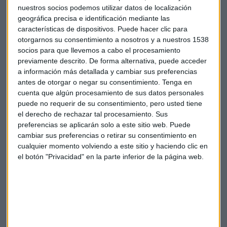
nuestros socios podemos utilizar datos de localización
geográfica precisa e identificación mediante las
características de dispositivos. Puede hacer clic para
otorgarnos su consentimiento a nosotros y a nuestros 1538
socios para que llevemos a cabo el procesamiento
previamente descrito. De forma alternativa, puede acceder
a información más detallada y cambiar sus preferencias
Bankinter: 200 millones de beneficio con
antes de otorgar o negar su consentimiento.
Tenga en
Gloria Ortiz como CEO
cuenta que algún procesamiento de sus datos personales
Bankinter eleva un 8,7% el beneficio en el primer
trimestre de 2024 hasta 200,8 millones de euros; el
puede no requerir de su consentimiento, pero usted tiene
ROE se sitúa en el 17,4%
el derecho de rechazar tal procesamiento. Sus
Capital Radio
/ 2024-04-18
preferencias se aplicarán solo a este sitio web. Puede
cambiar sus preferencias o retirar su consentimiento en
1.000 millones de impacto por la
cualquier momento volviendo a este sitio y haciendo clic en
Eurocopa para Alemania
el botón "Privacidad" en la parte inferior de la página web.