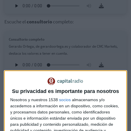
Escuche el
consultorio
completo:
Consultorio completo
Gerardo Ortega, de gerardoortega.es y colaborador de CMC Markets,
destaca los valores a tener en cuenta.
Entre los principales protagonistas del selectivo español
encontramos encabezando las subidas a
Santander
, que se
Su privacidad es importante para nosotros
anota un 4,17%. Le sigue
Fluidra
con un positivo del 3,35% y
Nosotros y nuestros 1538
socios
almacenamos y/o
Arcelor Mittal gana un 2,74%. Del lado contrario
accedemos a información en un dispositivo, como cookies,
encontramos a
IAG
, que cae un 2,68% y a
Aena
, que
y procesamos datos personales, como identificadores
desciende un 1,56%. Acciona Energía pierde un 0,21%.
únicos e información estándar enviada por un dispositivo
para publicidad y contenido personalizado, medición de
El sector bancario bajo lupa
publicidad y contenido, investigación de audiencia y