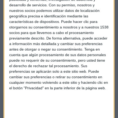
desarrollo de servicios.
Con su permiso, nosotros y
"A mí no me atraen ahora en exceso, al margen de que
nuestros socios podemos utilizar datos de localización
ahora estén recuperando posiciones", concreta Ortega.
geográfica precisa e identificación mediante las
características de dispositivos. Puede hacer clic para
ArcelorMittal
otorgarnos su consentimiento a nosotros y a nuestros 1538
socios para que llevemos a cabo el procesamiento
"El título lo ha hecho bien", comenta y destaca que la
previamente descrito. De forma alternativa, puede acceder
referencia de stop está por debajo de los 23 euros y ahora
a información más detallada y cambiar sus preferencias
está rebotando con fuerza. "Lo importante es que no pierda
antes de otorgar o negar su consentimiento.
Tenga en
los 23".
cuenta que algún procesamiento de sus datos personales
puede no requerir de su consentimiento, pero usted tiene
Recomendaciones de valores
el derecho de rechazar tal procesamiento. Sus
preferencias se aplicarán solo a este sitio web. Puede
"Cualquiera de los que hemos comentado en el Consultorio
cambiar sus preferencias o retirar su consentimiento en
de hoy", incide.
cualquier momento volviendo a este sitio y haciendo clic en
el botón "Privacidad" en la parte inferior de la página web.
Análisis sector bancario
Gerardo Ortega, de gerardoortega.es y colaborador de CMC Markets,
destaca los valores a tener en cuenta.