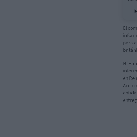
El co
inform
para c
britán
Ni Ban
infor
en Rei
Accion
entida
entreg