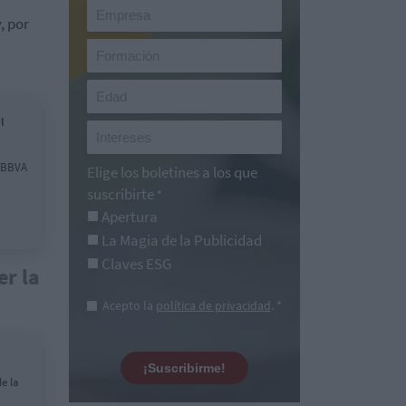
, por
l
e BBVA
Elige los boletines a los que
suscribirte
*
Apertura
La Magia de la Publicidad
Claves ESG
er la
Acepto la
política de privacidad
. *
¡Suscribirme!
de la