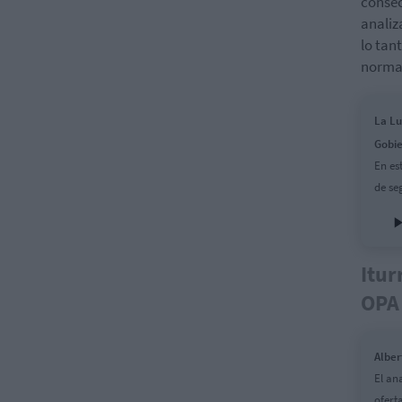
consec
analiz
lo tan
normat
La Lu
Gobi
En es
de se
Itur
OPA 
Alber
El ana
ofert