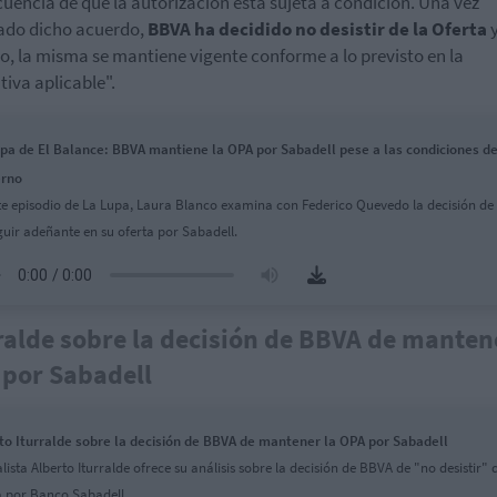
uencia de que la autorización está sujeta a condición. Una vez
ado dicho acuerdo,
BBVA ha decidido no desistir de la Oferta
y
to, la misma se mantiene vigente conforme a lo previsto en la
iva aplicable".
pa de El Balance: BBVA mantiene la OPA por Sabadell pese a las condiciones de
erno
te episodio de La Lupa, Laura Blanco examina con Federico Quevedo la decisión d
guir adeñante en su oferta por Sabadell.
ralde sobre la decisión de BBVA de manten
por Sabadell
to Iturralde sobre la decisión de BBVA de mantener la OPA por Sabadell
lista Alberto Iturralde ofrece su análisis sobre la decisión de BBVA de "no desistir" 
a por Banco Sabadell