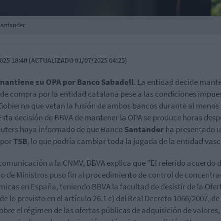
 Santander
025 18:40 (ACTUALIZADO 01/07/2025 04:25)
mantiene su OPA por Banco Sabadell
. La entidad decide mant
 de compra por la entidad catalana pese a las condiciones impue
 Gobierno que vetan la fusión de ambos bancos durante al menos 
Esta decisión de BBVA de mantener la OPA se produce horas desp
uters haya informado de que Banco
Santander
ha presentado 
 por
TSB
, lo que podría cambiar toda la jugada de la entidad vasc
comunicación a la CNMV, BBVA explica que "El referido acuerdo d
o de Ministros puso fin al procedimiento de control de concentr
icas en España, teniendo BBVA la facultad de desistir de la Ofer
de lo previsto en el artículo 26.1 c) del Real Decreto 1066/2007, de
 sobre el régimen de las ofertas públicas de adquisición de valore