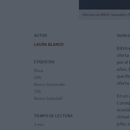
Oficinas de BBVA, Sabadell y
AUTOR
30/06/2
LAURA BLANCO
BBVA
oferta
ETIQUETAS
por el
años. 
Bbva
que Re
OPA
oferta
Banco Santander
TSB
En un 
Banco Sabadell
Consej
económ
TIEMPO DE LECTURA
virtud 
julio,
2 min