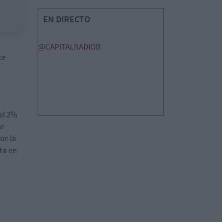
EN DIRECTO
@CAPITALRADIOB
te
el 2%
de
ue la
ta en