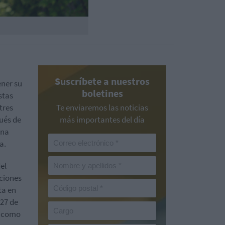
Suscríbete a nuestros
ener su
boletines
stas
tres
Te enviaremos las noticias
ués de
más importantes del día
una
a.
el
aciones
ta en
 27 de
s, como