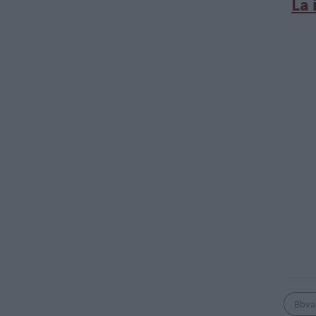
La 
Bbva