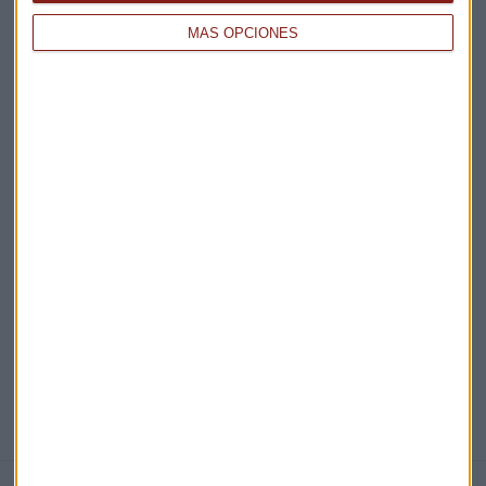
MÁS OPCIONES
Acepto la
política de privacidad
. *
¡Suscribirme!
EN DIRECTO
@CAPITALRADIOB