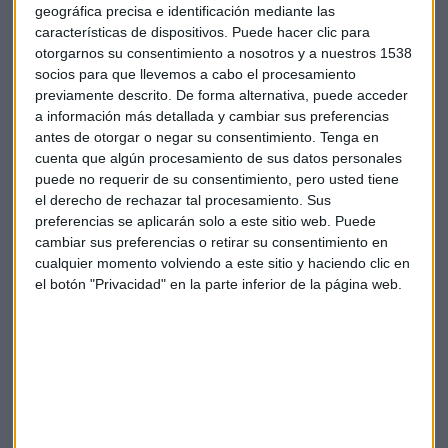
Ana Botín con Héctor Grisi
geográfica precisa e identificación mediante las
características de dispositivos. Puede hacer clic para
Subida tipos en julio e inflación en el
otorgarnos su consentimiento a nosotros y a nuestros 1538
socios para que llevemos a cabo el procesamiento
8,6%
previamente descrito. De forma alternativa, puede acceder
La inflación en la eurozona ha alcanzado en el mes de junio
a información más detallada y cambiar sus preferencias
antes de otorgar o negar su consentimiento.
Tenga en
de 2022 el 8,6% (dato adelantado). En el entorno que vive la
cuenta que algún procesamiento de sus datos personales
Eurozona de fuerte tensión en la escalda de precios, el BCE
puede no requerir de su consentimiento, pero usted tiene
ya ha comunicado que subirá los tipos de interés en su
el derecho de rechazar tal procesamiento. Sus
reunión del 21 de julio.
preferencias se aplicarán solo a este sitio web. Puede
cambiar sus preferencias o retirar su consentimiento en
Los beneficios caídos del cielo también son para
cualquier momento volviendo a este sitio y haciendo clic en
minoristas
el botón "Privacidad" en la parte inferior de la página web.