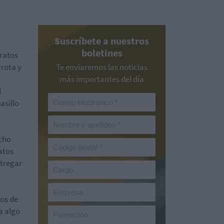
Suscríbete a nuestros
boletines
ratos
rrota y
Te enviaremos las noticias
más importantes del día
l
asillo
icho
atos
ntregar
dos de
a algo