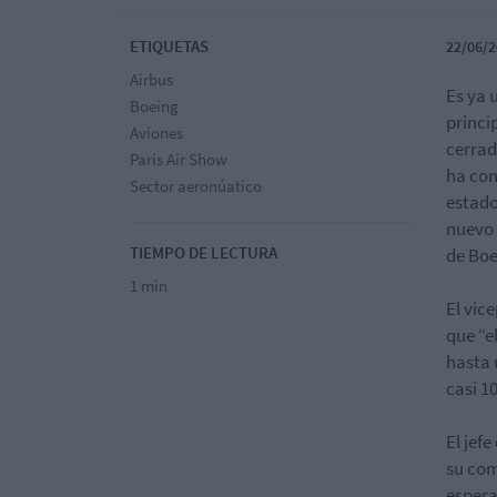
ETIQUETAS
22/06/2
Airbus
Es ya 
Boeing
princi
Aviones
cerrad
Paris Air Show
ha con
Sector aeronúatico
estado
nuevo 
TIEMPO DE LECTURA
de Boe
1 min
El vic
que “e
hasta 
casi 10
El jef
su com
espera