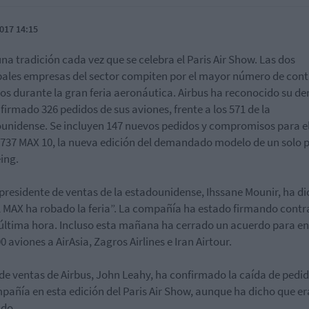
017 14:15
una tradición cada vez que se celebra el Paris Air Show. Las dos
pales empresas del sector compiten por el mayor número de cont
os durante la gran feria aeronáutica. Airbus ha reconocido su de
firmado 326 pedidos de sus aviones, frente a los 571 de la
unidense. Se incluyen 147 nuevos pedidos y compromisos para e
737 MAX 10, la nueva edición del demandado modelo de un solo p
ing.
epresidente de ventas de la estadounidense, Ihssane Mounir, ha d
l MAX ha robado la feria”. La compañía ha estado firmando contr
última hora. Incluso esta mañana ha cerrado un acuerdo para e
0 aviones a AirAsia, Zagros Airlines e Iran Airtour.
e de ventas de Airbus, John Leahy, ha confirmado la caída de pedi
pañía en esta edición del Paris Air Show, aunque ha dicho que er
do.