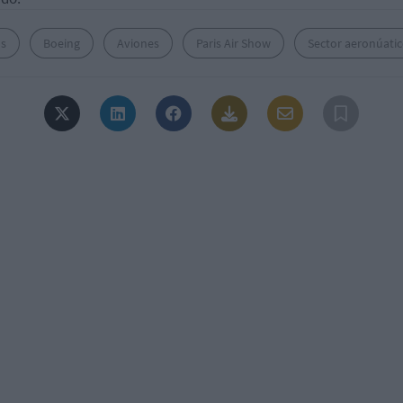
us
Boeing
Aviones
Paris Air Show
Sector aeronúati