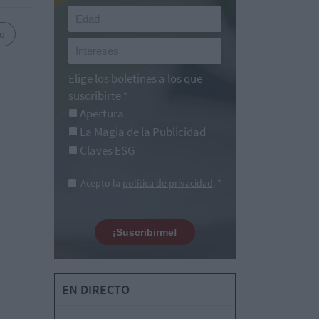
co
Elige los boletines a los que
suscribirte
*
Apertura
La Magia de la Publicidad
Claves ESG
Acepto la
política de privacidad
. *
¡Suscribirme!
EN DIRECTO