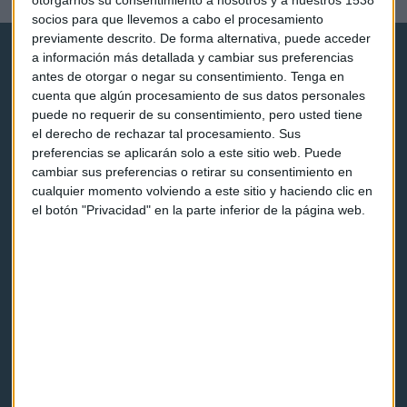
otorgarnos su consentimiento a nosotros y a nuestros 1538
socios para que llevemos a cabo el procesamiento
previamente descrito. De forma alternativa, puede acceder
a información más detallada y cambiar sus preferencias
antes de otorgar o negar su consentimiento.
Tenga en
cuenta que algún procesamiento de sus datos personales
puede no requerir de su consentimiento, pero usted tiene
el derecho de rechazar tal procesamiento. Sus
Capital Radio
preferencias se aplicarán solo a este sitio web. Puede
cambiar sus preferencias o retirar su consentimiento en
Noticias
cualquier momento volviendo a este sitio y haciendo clic en
el botón "Privacidad" en la parte inferior de la página web.
Eventos
Consultorios
Programas y podcasts
Contacto & Legal
Contacto