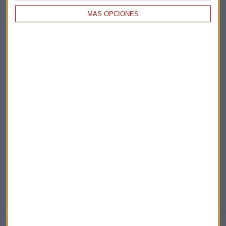
MÁS OPCIONES
Acepto la
política de privacidad
. *
¡Suscribirme!
EN DIRECTO
@CAPITALRADIOB