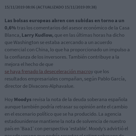
15/11/2019 08:06 (ACTUALIZADO 15/11/2019 09:38)
Las bolsas europeas abren con subidas en torno a un
0,6%
tras los comentarios del asesor económico de la Casa
Blanca,
Larry Kudlow,
que en las últimas horas ha dicho
que Washington se estaba acercando a un acuerdo
comercial con China, lo que ha proporcionado un impulso a
la confianza de los inversores. También contribuye a la
mejora el hecho de que
se haya frenado la deseceleración macro
y que los
resultados empresariales compañan, según Pablo García,
director de Divacons-Alphavalue.
Hoy
Moodys
revisa la nota de la deuda soberana española
aunque también podría retrasar su opinión ante el cambio
en el escenario político que se ha producido. La agencia
estadounidense mantiene la nota de solvencia de nuestro
país en 'Baa1' con perspectiva 'estable'. Moody’s advirtió el
pasado verano que podría recortar el rating soberano de