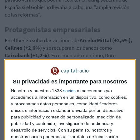
España si el Gobierno llevaba a cabo una "amplia revisión
de las reformas".
Protagonistas empresariales
En el Ibex 35 suben las acciones de
ArcelorMittal (+2,5%),
Cellnex (+2,6%)
y se recuperan los bancos como
Caixabank (+1,2%)
. En el mercado continuo, Duro
Felguera suma un 7,8% a pesar de que ha vuelto a números
rojos hasta septiembre.
Su privacidad es importante para nosotros
Cellnex
revisa al alza sus previsiones de Ebitda anual a un
Nosotros y nuestros 1538
socios
almacenamos y/o
rango de entre 680-685 millones frente al objetivo previo de
accedemos a información en un dispositivo, como cookies,
655 millones de euros. La empesa ha perdido 12 millones de
y procesamos datos personales, como identificadores
euros hasta septiembre por el impacto de los costes de su
únicos e información estándar enviada por un dispositivo
expansión. Sus ingresos han subido un 13% hasta los 753
para publicidad y contenido personalizado, medición de
millones y el Ebitda se ha elevado un 13% hasta los 498
publicidad y contenido, investigación de audiencia y
millones. Cellnex ha anunciado operaciones hasta finales de
desarrollo de servicios.
Con su permiso, nosotros y
septiembre de crecimiento en Italia, Francia, Suiza, Irlanda y
nuestros socios podemos utilizar datos de localización