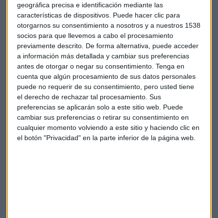
geográfica precisa e identificación mediante las
Reino Unido, con una inversión acumulada de 6.800
características de dispositivos. Puede hacer clic para
millones de euros, lo que ha reforzado su posición en
otorgarnos su consentimiento a nosotros y a nuestros 1538
Europa. La deuda neta a 30 de septiembre se ha situado en
socios para que llevemos a cabo el procesamiento
3.400 millones de euros, de la que un 70 % es a tipo fijo, y la
previamente descrito. De forma alternativa, puede acceder
liquidez disponible es de 9.100 millones.
a información más detallada y cambiar sus preferencias
antes de otorgar o negar su consentimiento.
Tenga en
OHL
reduce sus pérdidas un 99,2 % hasta septiembre y logra
cuenta que algún procesamiento de sus datos personales
un ebitda positivo. El grupo constructor ha perdido 10,4
puede no requerir de su consentimiento, pero usted tiene
millones de euros y consigue un ebitda de más de 40
el derecho de rechazar tal procesamiento. Sus
preferencias se aplicarán solo a este sitio web. Puede
millones de euros. OHL espera concluir antes de fin de año
cambiar sus preferencias o retirar su consentimiento en
las conversaciones con la familia mexicana Amodio para su
cualquier momento volviendo a este sitio y haciendo clic en
posible entrada en el capital, según ha avanzado su director
el botón "Privacidad" en la parte inferior de la página web.
general Manuel Álvarez, en conferencia con analistas. Por
otra parte, ha creado una nueva sociedad para agrupar los
activos de concesiones que todavía tiene y que se llamará
Senda Infraestructuras. Sus acciones suben más de un 1%.
ACS
ha suscrito con un sindicato de bancos la renovación
del contrato de financiación de 2.100 millones de euros