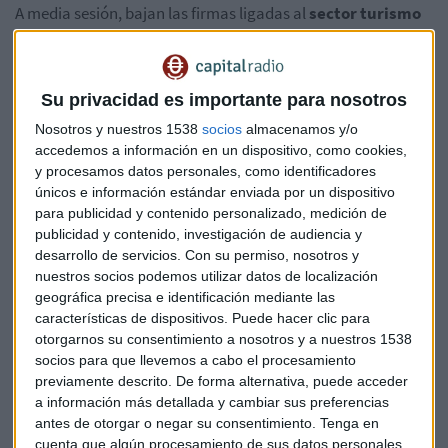
A media sesión, bajan las firmas ligadas al
sector turismo
ante las posibles nuevas restricciones por la expansión de la
variante Delta del coronavirus. Amadeus (-1,6%), IAG (-1%),
Aena(-1,5%) y Meliá (-1%).
Su privacidad es importante para nosotros
Avances para las empresas renovables como
Siemens
Nosotros y nuestros 1538
socios
almacenamos y/o
Gamesa (+3,5%)
o Soltec (+4%) con la mirada puesta ya en
accedemos a información en un dispositivo, como cookies,
y procesamos datos personales, como identificadores
el debut este jueves de la unidad de renovables de
Acciona.
únicos e información estándar enviada por un dispositivo
Ya tiene suficiente demanda para cubrir el volumen inicial
para publicidad y contenido personalizado, medición de
de la oferta del 15% del capital de Acciona Energía pero
ha
publicidad y contenido, investigación de audiencia y
ajustado en la parte baja de la horquilla el precio
desarrollo de servicios.
Con su permiso, nosotros y
inicialmente estimado que ahora es de entre 26,73 y 27,50
nuestros socios podemos utilizar datos de localización
euros frente a los 26,73 euros y 29,76 euros por acción. Con
geográfica precisa e identificación mediante las
esta nueva horquilla, la valoración más alta será de unos
características de dispositivos. Puede hacer clic para
otorgarnos su consentimiento a nosotros y a nuestros 1538
9.000 millones de euros.
socios para que llevemos a cabo el procesamiento
previamente descrito. De forma alternativa, puede acceder
La batalla judicial entre
ACS (+1%) e Iberdrola (+0,3%)
no
a información más detallada y cambiar sus preferencias
tiene efecto en el mercado. ACS ha asegurado que la
antes de otorgar o negar su consentimiento.
Tenga en
demanda que Iberdrola ha interpuesto contra ella por
cuenta que algún procesamiento de sus datos personales