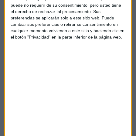
presunta competencia desleal es una
puede no requerir de su consentimiento, pero usted tiene
"maniobra de distracción"
ante la declaración del
el derecho de rechazar tal procesamiento. Sus
presidente de la eléctrica, Ignacio Sánchez Galán, como
preferencias se aplicarán solo a este sitio web. Puede
cambiar sus preferencias o retirar su consentimiento en
investigado por el caso Villarejo.
cualquier momento volviendo a este sitio y haciendo clic en
el botón "Privacidad" en la parte inferior de la página web.
Por una parte, ACS ha iniciado conversaciones con grandes
fondos de infraestructuras internacionales para la creación
de una plataforma de inversión en autopistas. En estos
contactos, que ha adelantado el diario Cinco Días, se
contempla que los fondos puedan aportar tanto capital
como activos a este vehículo.
Telefónica (+0,8%)
ultima la venta de sus cables
submarinos al fondo estadounidense I Squared por 1.600
millones, según El Confidencial, que habría presentado una
mejor oferta que EQT y Cerberus.
Avances para
Cie Automotive (+1,4%)
después de
presentar este lunes su plan estratégico con el que quiere