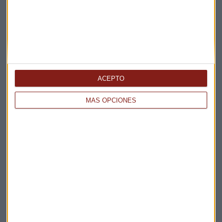
Suscríbete a nuestros boletines
Te enviaremos las noticias más importantes del día
ACEPTO
MÁS OPCIONES
Elige los boletines a los que suscribirte
*