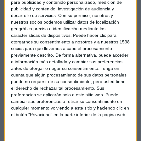
para publicidad y contenido personalizado, medición de
Según el diario financiero Il sole, el banco italiano ha
publicidad y contenido, investigación de audiencia y
propuesto al holding de la familia Del Vecchio, Delfin, un
desarrollo de servicios.
Con su permiso, nosotros y
intercambio de acciones -sin efectivo- para adquirir su 10%
nuestros socios podemos utilizar datos de localización
en la aseguradora Generali y duplicar así su presencia en
geográfica precisa e identificación mediante las
esta firma hasta rozar el 20%.
características de dispositivos. Puede hacer clic para
otorgarnos su consentimiento a nosotros y a nuestros 1538
A cambio, Delfin habría recibido un 5% de las acciones de
socios para que llevemos a cabo el procesamiento
previamente descrito. De forma alternativa, puede acceder
UniCredit para convertirse en uno de sus mayores
a información más detallada y cambiar sus preferencias
accionistas con un 8% del capital. Sin embargo, el holding
antes de otorgar o negar su consentimiento.
Tenga en
ha rechazado la oferta por discrepancias en la valoración
cuenta que algún procesamiento de sus datos personales
financiera. No está claro si las negociaciones se han
puede no requerir de su consentimiento, pero usted tiene
suspendido de forma temporal o definitiva.
el derecho de rechazar tal procesamiento. Sus
preferencias se aplicarán solo a este sitio web. Puede
El consejero delegado de
Stellantis
, Antonio Filosa, afirmó
cambiar sus preferencias o retirar su consentimiento en
que la compañía está en conversaciones con dos posibles
cualquier momento volviendo a este sitio y haciendo clic en
el botón "Privacidad" en la parte inferior de la página web.
socios para Maserati. No ha desvelado la identidad de los
posibles socios. Stellantis ha firmado numerosos acuerdos
de colaboración con fabricantes de automóviles chinos, lo
que ha aumentado la preocupación entre los sindicatos y