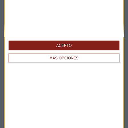
ACEPTO
Elige los boletines a los que suscribirte
*
MÁS OPCIONES
Apertura
La Magia de la Publicidad
Claves ESG
Acepto la
política de privacidad
. *
¡Suscribirme!